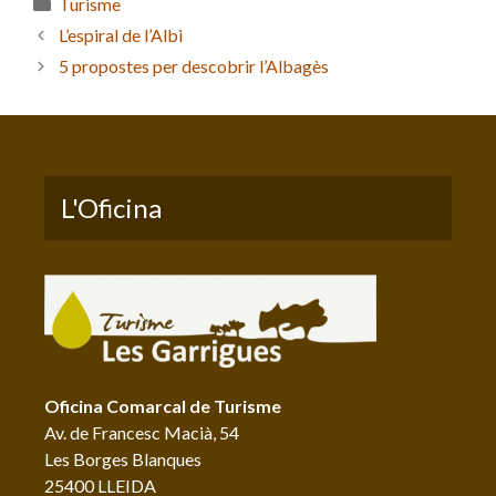
Categories
Turisme
L’espiral de l’Albi
5 propostes per descobrir l’Albagès
L'Oficina
Oficina Comarcal de Turisme
Av. de Francesc Macià, 54
Les Borges Blanques
25400 LLEIDA