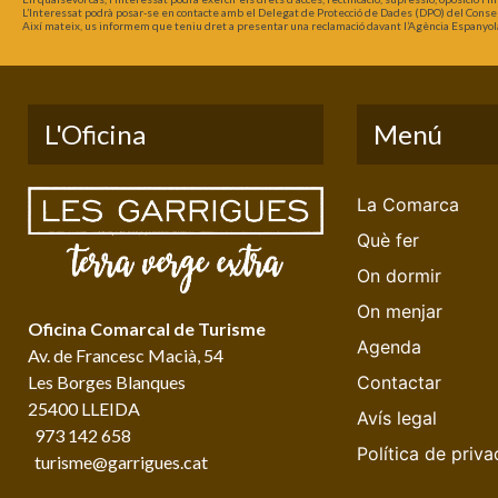
L’Interessat podrà posar-se en contacte amb el Delegat de Protecció de Dades (DPO) del Consel
Així mateix, us informem que teniu dret a presentar una reclamació davant l’Agència Espanyol
L'Oficina
Menú
La Comarca
Què fer
On dormir
On menjar
Oficina Comarcal de Turisme
Agenda
Av. de Francesc Macià, 54
Les Borges Blanques
Contactar
25400 LLEIDA
Avís legal
973 142 658
Política de priva
turisme@garrigues.cat