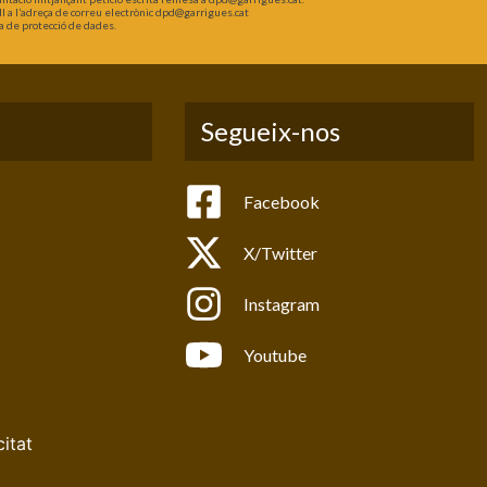
l a l’adreça de correu electrònic dpd@garrigues.cat
a de protecció de dades.
Segueix-nos
Facebook
X/Twitter
Instagram
Youtube
citat