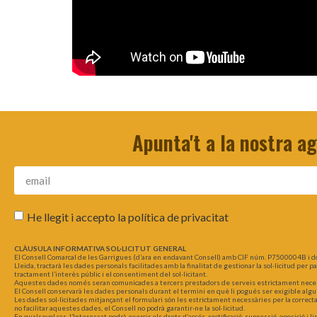
Apunta't a la nostra a
He llegit i accepto la
política de privacitat
CLÀUSULA INFORMATIVA SOL·LICITUT GENERAL
El Consell Comarcal de les Garrigues (d’ara en endavant Consell) amb CIF núm. P7500004B i d
Lleida, tractarà les dades personals facilitades amb la finalitat de gestionar la sol·licitud per 
tractament l’interès públic i el consentiment del sol·licitant.
Aquestes dades només seran comunicades a tercers prestadors de serveis estrictament necessar
El Consell conservarà les dades personals durant el termini en què li pogués ser exigible algu
Les dades sol·licitades mitjançant el formulari són les estrictament necessàries per la correct
no facilitar aquestes dades, el Consell no podrà garantir-ne la sol·licitud.
En qualsevol cas, l’Interessat podrà exercir els drets d’accés, rectificació, supressió, oposició i