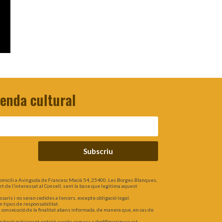
genda cultural
Subscriu
omicili a Avinguda de Francesc Macià 54, 25400, Les Borges Blanques,
part de l’interessat al Consell, sent la base que legitima aquest
is i no seran cedides a tercers, excepte obligació legal.
n tipus de responsabilitat.
a consecució de la finalitat abans informada, de manera que, en cas de
 limitació mitjançant petició escrita remesa a dpd@garrigues.cat.