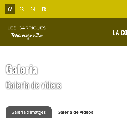
CA
ES
EN
FR
LA C
Galeria
Galeria de vídeos
Galeria d’imatges
Galeria de vídeos