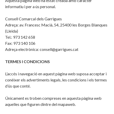
Aquesta pàgina web ha estat creada amb caràcter
informatiu i per a ús personal.
Consell Comarcal dels Garrigues
Adreça: av. Francesc Macià, 54, 25400 les Borges Blanques
(Lleida)
Tel.: 973 142 658
Fax: 973 140 106
Adreça electrònica: consell@garrigues.cat
TERMES I CONDICIONS
L’accés i navegació en aquest pàgina web suposa acceptar i
conèixer els advertiments legals, les condicions i els termes
d’ús que conté.
Únicament es troben compreses en aquesta pàgina web
aquelles que figuren dintre del mapaweb.