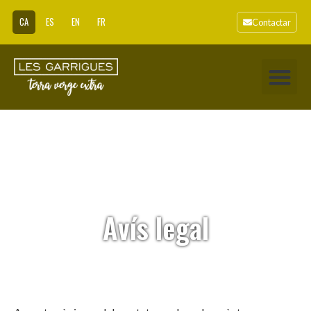
CA
ES
EN
FR
Contactar
Avís legal