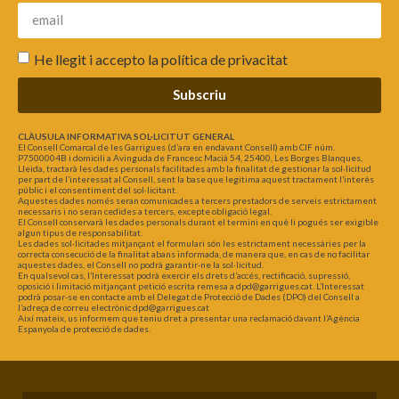
He llegit i accepto la
política de privacitat
Subscriu
CLÀUSULA INFORMATIVA SOL·LICITUT GENERAL
El Consell Comarcal de les Garrigues (d’ara en endavant Consell) amb CIF núm.
P7500004B i domicili a Avinguda de Francesc Macià 54, 25400, Les Borges Blanques,
Lleida, tractarà les dades personals facilitades amb la finalitat de gestionar la sol·licitud
per part de l’interessat al Consell, sent la base que legitima aquest tractament l’interès
públic i el consentiment del sol·licitant.
Aquestes dades només seran comunicades a tercers prestadors de serveis estrictament
necessaris i no seran cedides a tercers, excepte obligació legal.
El Consell conservarà les dades personals durant el termini en què li pogués ser exigible
algun tipus de responsabilitat.
Les dades sol·licitades mitjançant el formulari són les estrictament necessàries per la
correcta consecució de la finalitat abans informada, de manera que, en cas de no facilitar
aquestes dades, el Consell no podrà garantir-ne la sol·licitud.
En qualsevol cas, l’Interessat podrà exercir els drets d’accés, rectificació, supressió,
oposició i limitació mitjançant petició escrita remesa a dpd@garrigues.cat. L’Interessat
podrà posar-se en contacte amb el Delegat de Protecció de Dades (DPO) del Consell a
l’adreça de correu electrònic dpd@garrigues.cat
Així mateix, us informem que teniu dret a presentar una reclamació davant l’Agència
Espanyola de protecció de dades.