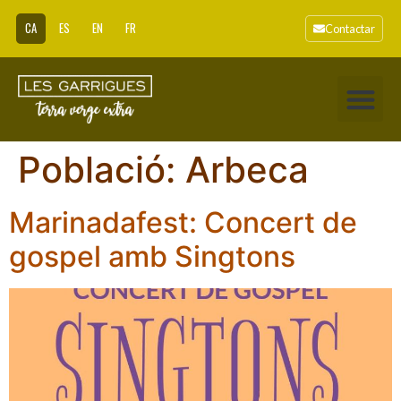
CA
ES
EN
FR
Contactar
Població:
Arbeca
Marinadafest: Concert de
gospel amb Singtons