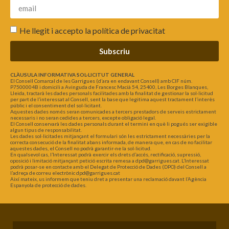
He llegit i accepto la
política de privacitat
Subscriu
CLÀUSULA INFORMATIVA SOL·LICITUT GENERAL
El Consell Comarcal de les Garrigues (d’ara en endavant Consell) amb CIF núm.
P7500004B i domicili a Avinguda de Francesc Macià 54, 25400, Les Borges Blanques,
Lleida, tractarà les dades personals facilitades amb la finalitat de gestionar la sol·licitud
per part de l’interessat al Consell, sent la base que legitima aquest tractament l’interès
públic i el consentiment del sol·licitant.
Aquestes dades només seran comunicades a tercers prestadors de serveis estrictament
necessaris i no seran cedides a tercers, excepte obligació legal.
El Consell conservarà les dades personals durant el termini en què li pogués ser exigible
algun tipus de responsabilitat.
Les dades sol·licitades mitjançant el formulari són les estrictament necessàries per la
correcta consecució de la finalitat abans informada, de manera que, en cas de no facilitar
aquestes dades, el Consell no podrà garantir-ne la sol·licitud.
En qualsevol cas, l’Interessat podrà exercir els drets d’accés, rectificació, supressió,
oposició i limitació mitjançant petició escrita remesa a dpd@garrigues.cat. L’Interessat
podrà posar-se en contacte amb el Delegat de Protecció de Dades (DPO) del Consell a
l’adreça de correu electrònic dpd@garrigues.cat
Així mateix, us informem que teniu dret a presentar una reclamació davant l’Agència
Espanyola de protecció de dades.