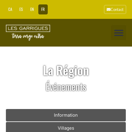
CA
ES
EN
FR
Contact
La Région
Événements
Information
Villages