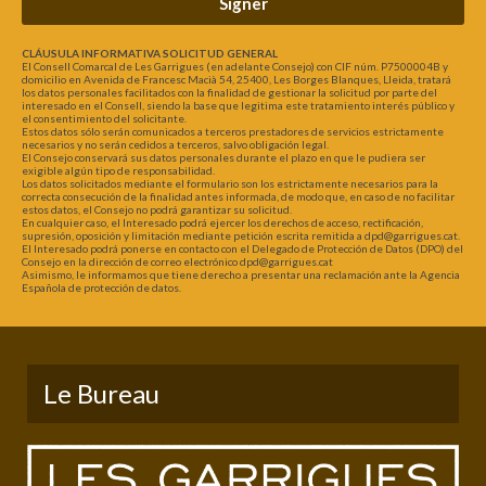
Signer
CLÁUSULA INFORMATIVA SOLICITUD GENERAL
El Consell Comarcal de Les Garrigues (en adelante Consejo) con CIF núm. P7500004B y
domicilio en Avenida de Francesc Macià 54, 25400, Les Borges Blanques, Lleida, tratará
los datos personales facilitados con la finalidad de gestionar la solicitud por parte del
interesado en el Consell, siendo la base que legitima este tratamiento interés público y
el consentimiento del solicitante.
Estos datos sólo serán comunicados a terceros prestadores de servicios estrictamente
necesarios y no serán cedidos a terceros, salvo obligación legal.
El Consejo conservará sus datos personales durante el plazo en que le pudiera ser
exigible algún tipo de responsabilidad.
Los datos solicitados mediante el formulario son los estrictamente necesarios para la
correcta consecución de la finalidad antes informada, de modo que, en caso de no facilitar
estos datos, el Consejo no podrá garantizar su solicitud.
En cualquier caso, el Interesado podrá ejercer los derechos de acceso, rectificación,
supresión, oposición y limitación mediante petición escrita remitida a dpd@garrigues.cat.
El Interesado podrá ponerse en contacto con el Delegado de Protección de Datos (DPO) del
Consejo en la dirección de correo electrónico dpd@garrigues.cat
Asimismo, le informamos que tiene derecho a presentar una reclamación ante la Agencia
Española de protección de datos.
Le Bureau