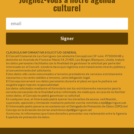
culturel
Signer
CLÁUSULA INFORMATIVA SOLICITUD GENERAL
El Consell Comarcal de Les Garrigues (en adelante Consejo) con CIF núm. P7500004B y
domicilio en Avenida de Francesc Macià 54, 25400, Les Borges Blanques, Lleida, tratará
los datos personales facilitados con la finalidad de gestionar la solicitud por parte del
interesado en el Consell, siendo la base que legitima este tratamiento interés público y
el consentimiento del solicitante.
Estos datos sólo serán comunicados a terceros prestadores de servicios estrictamente
necesarios y no serán cedidos a terceros, salvo obligación legal.
El Consejo conservará sus datos personales durante el plazo en que le pudiera ser
exigible algún tipo de responsabilidad.
Los datos solicitados mediante el formulario son los estrictamente necesarios para la
correcta consecución de la finalidad antes informada, de modo que, en caso de no facilitar
estos datos, el Consejo no podrá garantizar su solicitud.
En cualquier caso, el Interesado podrá ejercer los derechos de acceso, rectificación,
supresión, oposición y limitación mediante petición escrita remitida a dpd@garrigues.cat.
El Interesado podrá ponerse en contacto con el Delegado de Protección de Datos (DPO) del
Consejo en la dirección de correo electrónico dpd@garrigues.cat
Asimismo, le informamos que tiene derecho a presentar una reclamación ante la Agencia
Española de protección de datos.