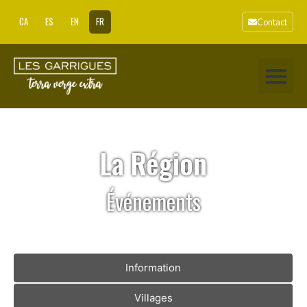
CA
ES
EN
FR
Contact
La Région
Événements
Information
Villages