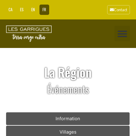
CA
ES
EN
FR
Contact
La Région
Événements
Information
Villages