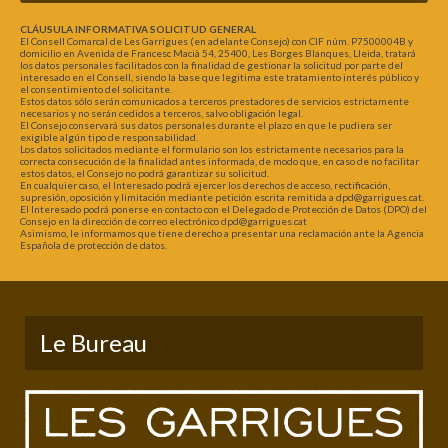
CLÁUSULA INFORMATIVA SOLICITUD GENERAL
El Consell Comarcal de Les Garrigues (en adelante Consejo) con CIF núm. P7500004B y
domicilio en Avenida de Francesc Macià 54, 25400, Les Borges Blanques, Lleida, tratará
los datos personales facilitados con la finalidad de gestionar la solicitud por parte del
interesado en el Consell, siendo la base que legitima este tratamiento interés público y
el consentimiento del solicitante.
Estos datos sólo serán comunicados a terceros prestadores de servicios estrictamente
necesarios y no serán cedidos a terceros, salvo obligación legal.
El Consejo conservará sus datos personales durante el plazo en que le pudiera ser
exigible algún tipo de responsabilidad.
Los datos solicitados mediante el formulario son los estrictamente necesarios para la
correcta consecución de la finalidad antes informada, de modo que, en caso de no facilitar
estos datos, el Consejo no podrá garantizar su solicitud.
En cualquier caso, el Interesado podrá ejercer los derechos de acceso, rectificación,
supresión, oposición y limitación mediante petición escrita remitida a dpd@garrigues.cat.
El Interesado podrá ponerse en contacto con el Delegado de Protección de Datos (DPO) del
Consejo en la dirección de correo electrónico dpd@garrigues.cat
Asimismo, le informamos que tiene derecho a presentar una reclamación ante la Agencia
Española de protección de datos.
Le Bureau