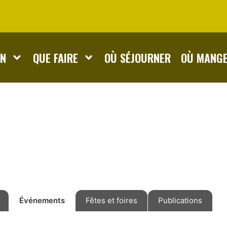
ON
QUE FAIRE
OÙ SÉJOURNER
OÙ MANG
Événements
Fêtes et foires
Publications