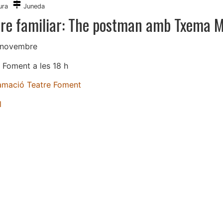
ura
Juneda
tre familiar: The postman amb Txema 
 novembre
 Foment a les 18 h
amació Teatre Foment
l