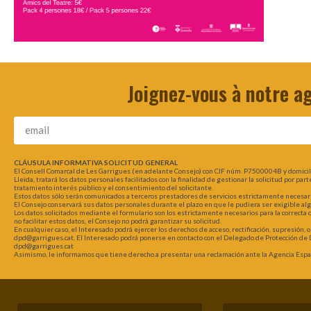
Joignez-vous à notre a
CLÁUSULA INFORMATIVA SOLICITUD GENERAL
El Consell Comarcal de Les Garrigues (en adelante Consejo) con CIF núm. P7500004B y domici
Lleida, tratará los datos personales facilitados con la finalidad de gestionar la solicitud por pa
tratamiento interés público y el consentimiento del solicitante.
Estos datos sólo serán comunicados a terceros prestadores de servicios estrictamente necesarios
El Consejo conservará sus datos personales durante el plazo en que le pudiera ser exigible al
Los datos solicitados mediante el formulario son los estrictamente necesarios para la correcta
no facilitar estos datos, el Consejo no podrá garantizar su solicitud.
En cualquier caso, el Interesado podrá ejercer los derechos de acceso, rectificación, supresión, 
dpd@garrigues.cat. El Interesado podrá ponerse en contacto con el Delegado de Protección de D
dpd@garrigues.cat
Asimismo, le informamos que tiene derecho a presentar una reclamación ante la Agencia Españ