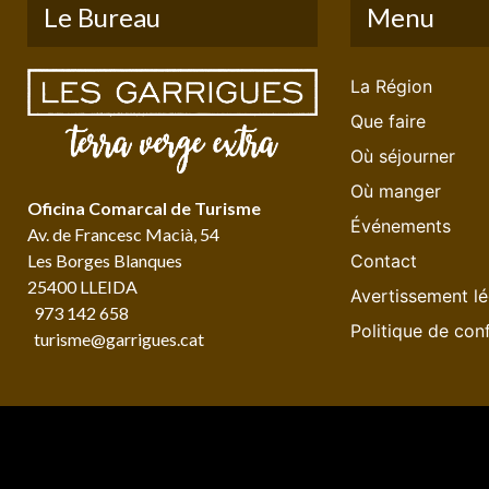
Le Bureau
Menu
La Région
Que faire
Où séjourner
Où manger
Oficina Comarcal de Turisme
Événements
Av. de Francesc Macià, 54
Les Borges Blanques
Contact
25400 LLEIDA
Avertissement lé
973 142 658
Politique de conf
turisme@garrigues.cat