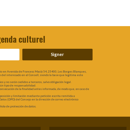
genda culturel
Signer
lio en Avenida de Francesc Macià 54, 25400, Les Borges Blanques,
rte del interesado en el Consell, siendo la base que legitima este
 y no serán cedidos a terceros, salvo obligación legal.
gún tipo de responsabilidad.
 consecución de la finalidad antes informada, de modo que, en caso de
oposición y limitación mediante petición escrita remitida a
atos (DPO) del Consejo en la dirección de correo electrónico
ola de protección de datos.