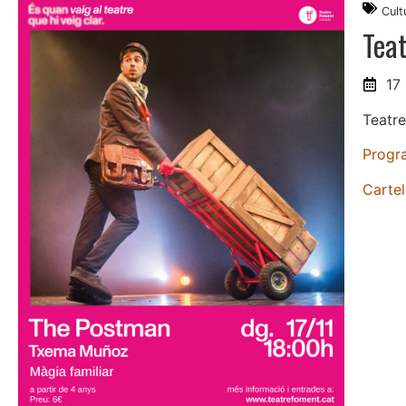
Cult
Tea
17
Teatre
Progr
Cartel