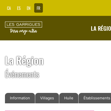
CA
ES
EN
FR
LA RÉGI
La Région
Événements
Information
Villages
Huile
Établissements