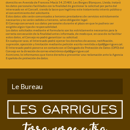
domicilio en Avenida de Francesc Macià 54, 25400, Les Borges Blanques, Lleida, tratará
los datos personales facilitados con la finalidad de gestionar la solicitud por parte del
interesado en el Consell, siendo la base que legitima este tratamiento interés público y
el consentimiento del solicitante.
Estos datos sólo serán comunicados a terceros prestadores de servicios estrictamente
necesarios y no serán cedidos a terceros, salvo obligación legal.
El Consejo conservará sus datos personales durante el plazo en que le pudiera ser
exigible algún tipo de responsabilidad.
Los datos solicitados mediante el formulario son los estrictamente necesarios para la
correcta consecución de la finalidad antes informada, de modo que, en caso de no facilitar
estos datos, el Consejo no podrá garantizar su solicitud.
En cualquier caso, el Interesado podrá ejercer los derechos de acceso, rectificación,
supresión, oposición y limitación mediante petición escrita remitida a dpd@garrigues.cat.
El Interesado podrá ponerse en contacto con el Delegado de Protección de Datos (DPO) del
Consejo en la dirección de correo electrónico dpd@garrigues.cat
Asimismo, le informamos que tiene derecho a presentar una reclamación ante la Agencia
Española de protección de datos.
Le Bureau