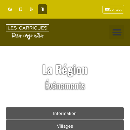
CA
ES
EN
FR
Contact
La Région
Événements
Information
Villages