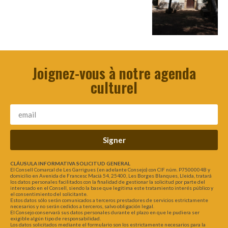
Joignez-vous à notre agenda
culturel
Signer
CLÁUSULA INFORMATIVA SOLICITUD GENERAL
El Consell Comarcal de Les Garrigues (en adelante Consejo) con CIF núm. P7500004B y
domicilio en Avenida de Francesc Macià 54, 25400, Les Borges Blanques, Lleida, tratará
los datos personales facilitados con la finalidad de gestionar la solicitud por parte del
interesado en el Consell, siendo la base que legitima este tratamiento interés público y
el consentimiento del solicitante.
Estos datos sólo serán comunicados a terceros prestadores de servicios estrictamente
necesarios y no serán cedidos a terceros, salvo obligación legal.
El Consejo conservará sus datos personales durante el plazo en que le pudiera ser
exigible algún tipo de responsabilidad.
Los datos solicitados mediante el formulario son los estrictamente necesarios para la