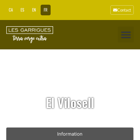
CA
ES
EN
FR
Contact
El Vilosell
Information