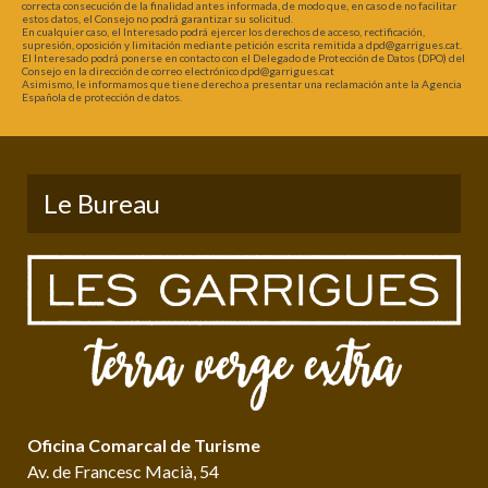
correcta consecución de la finalidad antes informada, de modo que, en caso de no facilitar
estos datos, el Consejo no podrá garantizar su solicitud.
En cualquier caso, el Interesado podrá ejercer los derechos de acceso, rectificación,
supresión, oposición y limitación mediante petición escrita remitida a dpd@garrigues.cat.
El Interesado podrá ponerse en contacto con el Delegado de Protección de Datos (DPO) del
Consejo en la dirección de correo electrónico dpd@garrigues.cat
Asimismo, le informamos que tiene derecho a presentar una reclamación ante la Agencia
Española de protección de datos.
Le Bureau
Oficina Comarcal de Turisme
Av. de Francesc Macià, 54