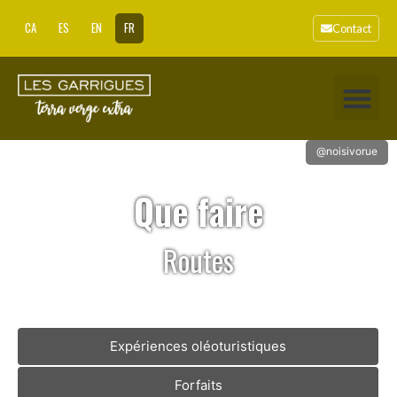
CA
ES
EN
FR
Contact
@noisivorue
Que faire
Routes
Expériences oléoturistiques
Forfaits