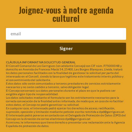
Joignez-vous à notre agenda
culturel
Signer
CLÁUSULA INFORMATIVA SOLICITUD GENERAL
El Consell Comarcal de Les Garrigues (en adelante Consejo) con CIF núm. P7500004B y
domicilio en Avenida de Francesc Macià 54, 25400, Les Borges Blanques, Lleida, tratará
los datos personales facilitados con la finalidad de gestionar la solicitud por parte del
interesado en el Consell, siendo la base que legitima este tratamiento interés público y
el consentimiento del solicitante.
Estos datos sólo serán comunicados a terceros prestadores de servicios estrictamente
necesarios y no serán cedidos a terceros, salvo obligación legal.
El Consejo conservará sus datos personales durante el plazo en que le pudiera ser
exigible algún tipo de responsabilidad.
Los datos solicitados mediante el formulario son los estrictamente necesarios para la
correcta consecución de la finalidad antes informada, de modo que, en caso de no facilitar
estos datos, el Consejo no podrá garantizar su solicitud.
En cualquier caso, el Interesado podrá ejercer los derechos de acceso, rectificación,
supresión, oposición y limitación mediante petición escrita remitida a dpd@garrigues.cat.
El Interesado podrá ponerse en contacto con el Delegado de Protección de Datos (DPO) del
Consejo en la dirección de correo electrónico dpd@garrigues.cat
Asimismo, le informamos que tiene derecho a presentar una reclamación ante la Agencia
Española de protección de datos.