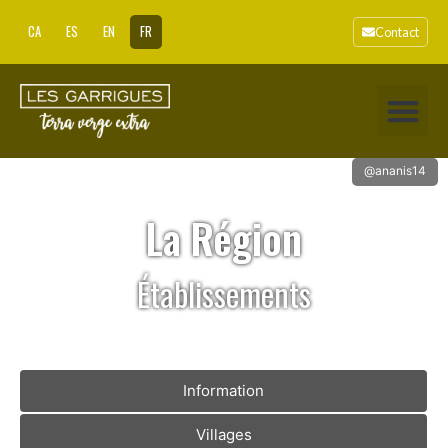
CA
ES
EN
FR
Contact
@ananis14
La Région
Établissements
Information
Villages