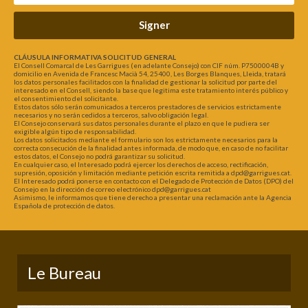
Signer
CLÁUSULA INFORMATIVA SOLICITUD GENERAL
El Consell Comarcal de Les Garrigues (en adelante Consejo) con CIF núm. P7500004B y
domicilio en Avenida de Francesc Macià 54, 25400, Les Borges Blanques, Lleida, tratará
los datos personales facilitados con la finalidad de gestionar la solicitud por parte del
interesado en el Consell, siendo la base que legitima este tratamiento interés público y
el consentimiento del solicitante.
Estos datos sólo serán comunicados a terceros prestadores de servicios estrictamente
necesarios y no serán cedidos a terceros, salvo obligación legal.
El Consejo conservará sus datos personales durante el plazo en que le pudiera ser
exigible algún tipo de responsabilidad.
Los datos solicitados mediante el formulario son los estrictamente necesarios para la
correcta consecución de la finalidad antes informada, de modo que, en caso de no facilitar
estos datos, el Consejo no podrá garantizar su solicitud.
En cualquier caso, el Interesado podrá ejercer los derechos de acceso, rectificación,
supresión, oposición y limitación mediante petición escrita remitida a dpd@garrigues.cat.
El Interesado podrá ponerse en contacto con el Delegado de Protección de Datos (DPO) del
Consejo en la dirección de correo electrónico dpd@garrigues.cat
Asimismo, le informamos que tiene derecho a presentar una reclamación ante la Agencia
Española de protección de datos.
Le Bureau