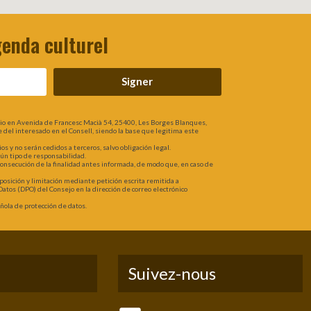
genda culturel
Signer
lio en Avenida de Francesc Macià 54, 25400, Les Borges Blanques,
rte del interesado en el Consell, siendo la base que legitima este
 y no serán cedidos a terceros, salvo obligación legal.
gún tipo de responsabilidad.
 consecución de la finalidad antes informada, de modo que, en caso de
oposición y limitación mediante petición escrita remitida a
atos (DPO) del Consejo en la dirección de correo electrónico
ola de protección de datos.
Suivez-nous