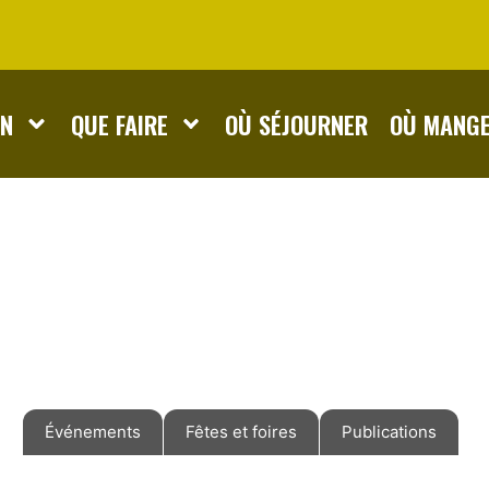
ON
QUE FAIRE
OÙ SÉJOURNER
OÙ MANG
Événements
Fêtes et foires
Publications