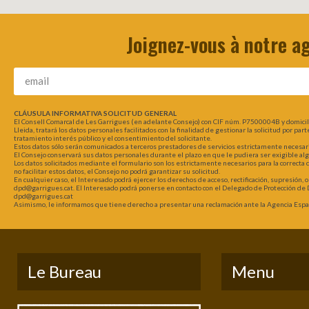
Joignez-vous à notre a
CLÁUSULA INFORMATIVA SOLICITUD GENERAL
El Consell Comarcal de Les Garrigues (en adelante Consejo) con CIF núm. P7500004B y domici
Lleida, tratará los datos personales facilitados con la finalidad de gestionar la solicitud por pa
tratamiento interés público y el consentimiento del solicitante.
Estos datos sólo serán comunicados a terceros prestadores de servicios estrictamente necesarios
El Consejo conservará sus datos personales durante el plazo en que le pudiera ser exigible al
Los datos solicitados mediante el formulario son los estrictamente necesarios para la correcta
no facilitar estos datos, el Consejo no podrá garantizar su solicitud.
En cualquier caso, el Interesado podrá ejercer los derechos de acceso, rectificación, supresión, 
dpd@garrigues.cat. El Interesado podrá ponerse en contacto con el Delegado de Protección de D
dpd@garrigues.cat
Asimismo, le informamos que tiene derecho a presentar una reclamación ante la Agencia Españ
Le Bureau
Menu