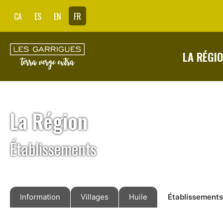
CA
ES
EN
FR
LA RÉGI
La Région
Établissements
Information
Villages
Huile
Établissements