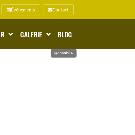
Événements
Contact
ER
GALERIE
BLOG
@ananis14