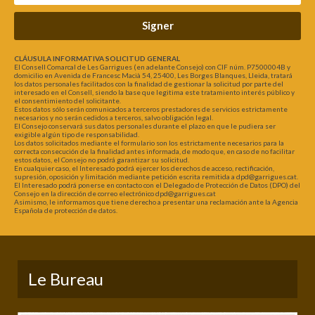
Signer
CLÁUSULA INFORMATIVA SOLICITUD GENERAL
El Consell Comarcal de Les Garrigues (en adelante Consejo) con CIF núm. P7500004B y
domicilio en Avenida de Francesc Macià 54, 25400, Les Borges Blanques, Lleida, tratará
los datos personales facilitados con la finalidad de gestionar la solicitud por parte del
interesado en el Consell, siendo la base que legitima este tratamiento interés público y
el consentimiento del solicitante.
Estos datos sólo serán comunicados a terceros prestadores de servicios estrictamente
necesarios y no serán cedidos a terceros, salvo obligación legal.
El Consejo conservará sus datos personales durante el plazo en que le pudiera ser
exigible algún tipo de responsabilidad.
Los datos solicitados mediante el formulario son los estrictamente necesarios para la
correcta consecución de la finalidad antes informada, de modo que, en caso de no facilitar
estos datos, el Consejo no podrá garantizar su solicitud.
En cualquier caso, el Interesado podrá ejercer los derechos de acceso, rectificación,
supresión, oposición y limitación mediante petición escrita remitida a dpd@garrigues.cat.
El Interesado podrá ponerse en contacto con el Delegado de Protección de Datos (DPO) del
Consejo en la dirección de correo electrónico dpd@garrigues.cat
Asimismo, le informamos que tiene derecho a presentar una reclamación ante la Agencia
Española de protección de datos.
Le Bureau