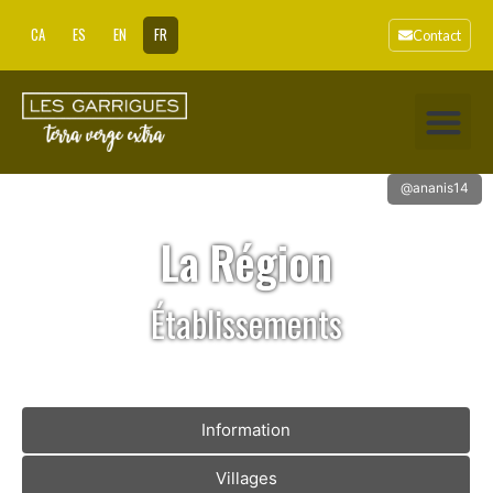
CA
ES
EN
FR
Contact
@ananis14
La Région
Établissements
Information
Villages