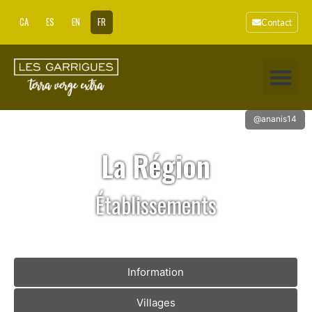
CA
ES
EN
FR
Contact
@ananis14
La Région
Établissements
Information
Villages