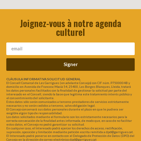
Joignez-vous à notre agenda
culturel
Signer
CLÁUSULA INFORMATIVA SOLICITUD GENERAL
El Consell Comarcal de Les Garrigues (en adelante Consejo) con CIF núm. P7500004B y
domicilio en Avenida de Francesc Macià 54, 25400, Les Borges Blanques, Lleida, tratará
los datos personales facilitados con la finalidad de gestionar la solicitud por parte del
interesado en el Consell, siendo la base que legitima este tratamiento interés público y
el consentimiento del solicitante.
Estos datos sólo serán comunicados a terceros prestadores de servicios estrictamente
necesarios y no serán cedidos a terceros, salvo obligación legal.
El Consejo conservará sus datos personales durante el plazo en que le pudiera ser
exigible algún tipo de responsabilidad.
Los datos solicitados mediante el formulario son los estrictamente necesarios para la
correcta consecución de la finalidad antes informada, de modo que, en caso de no facilitar
estos datos, el Consejo no podrá garantizar su solicitud.
En cualquier caso, el Interesado podrá ejercer los derechos de acceso, rectificación,
supresión, oposición y limitación mediante petición escrita remitida a dpd@garrigues.cat.
El Interesado podrá ponerse en contacto con el Delegado de Protección de Datos (DPO) del
Consejo en la dirección de correo electrónico dpd@garrigues.cat