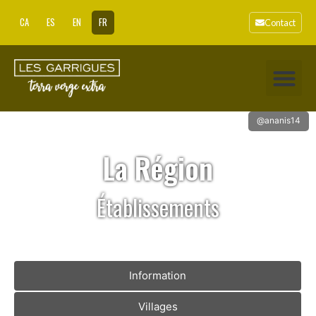
CA
ES
EN
FR
Contact
@ananis14
La Région
Établissements
Information
Villages