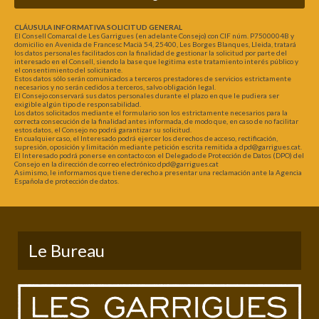
CLÁUSULA INFORMATIVA SOLICITUD GENERAL
El Consell Comarcal de Les Garrigues (en adelante Consejo) con CIF núm. P7500004B y
domicilio en Avenida de Francesc Macià 54, 25400, Les Borges Blanques, Lleida, tratará
los datos personales facilitados con la finalidad de gestionar la solicitud por parte del
interesado en el Consell, siendo la base que legitima este tratamiento interés público y
el consentimiento del solicitante.
Estos datos sólo serán comunicados a terceros prestadores de servicios estrictamente
necesarios y no serán cedidos a terceros, salvo obligación legal.
El Consejo conservará sus datos personales durante el plazo en que le pudiera ser
exigible algún tipo de responsabilidad.
Los datos solicitados mediante el formulario son los estrictamente necesarios para la
correcta consecución de la finalidad antes informada, de modo que, en caso de no facilitar
estos datos, el Consejo no podrá garantizar su solicitud.
En cualquier caso, el Interesado podrá ejercer los derechos de acceso, rectificación,
supresión, oposición y limitación mediante petición escrita remitida a dpd@garrigues.cat.
El Interesado podrá ponerse en contacto con el Delegado de Protección de Datos (DPO) del
Consejo en la dirección de correo electrónico dpd@garrigues.cat
Asimismo, le informamos que tiene derecho a presentar una reclamación ante la Agencia
Española de protección de datos.
Le Bureau