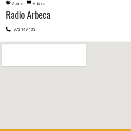
Autres
Arbeca
Radio Arbeca
973 149 103