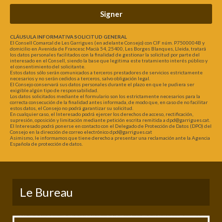
Signer
CLÁUSULA INFORMATIVA SOLICITUD GENERAL
El Consell Comarcal de Les Garrigues (en adelante Consejo) con CIF núm. P7500004B y
domicilio en Avenida de Francesc Macià 54, 25400, Les Borges Blanques, Lleida, tratará
los datos personales facilitados con la finalidad de gestionar la solicitud por parte del
interesado en el Consell, siendo la base que legitima este tratamiento interés público y
el consentimiento del solicitante.
Estos datos sólo serán comunicados a terceros prestadores de servicios estrictamente
necesarios y no serán cedidos a terceros, salvo obligación legal.
El Consejo conservará sus datos personales durante el plazo en que le pudiera ser
exigible algún tipo de responsabilidad.
Los datos solicitados mediante el formulario son los estrictamente necesarios para la
correcta consecución de la finalidad antes informada, de modo que, en caso de no facilitar
estos datos, el Consejo no podrá garantizar su solicitud.
En cualquier caso, el Interesado podrá ejercer los derechos de acceso, rectificación,
supresión, oposición y limitación mediante petición escrita remitida a dpd@garrigues.cat.
El Interesado podrá ponerse en contacto con el Delegado de Protección de Datos (DPO) del
Consejo en la dirección de correo electrónico dpd@garrigues.cat
Asimismo, le informamos que tiene derecho a presentar una reclamación ante la Agencia
Española de protección de datos.
Le Bureau