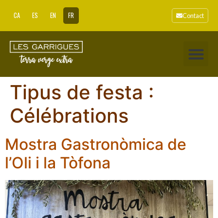
CA
ES
EN
FR
Contact
Tipus de festa :
Célébrations
Mostra Gastronòmica de
l’Oli i la Tòfona