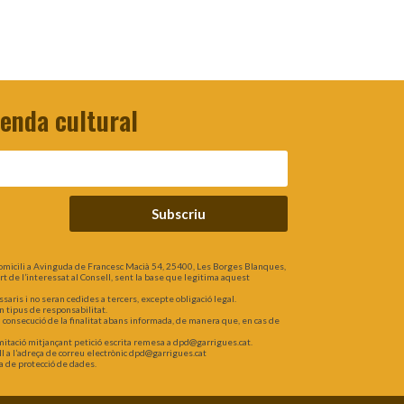
genda cultural
Subscriu
omicili a Avinguda de Francesc Macià 54, 25400, Les Borges Blanques,
part de l’interessat al Consell, sent la base que legitima aquest
is i no seran cedides a tercers, excepte obligació legal.
n tipus de responsabilitat.
a consecució de la finalitat abans informada, de manera que, en cas de
 limitació mitjançant petició escrita remesa a dpd@garrigues.cat.
l a l’adreça de correu electrònic dpd@garrigues.cat
a de protecció de dades.