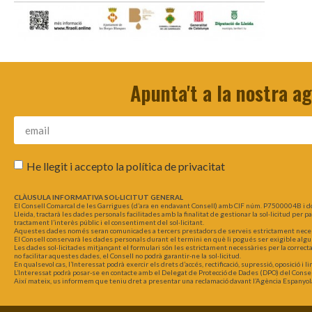
Apunta't a la nostra a
He llegit i accepto la
política de privacitat
CLÀUSULA INFORMATIVA SOL·LICITUT GENERAL
El Consell Comarcal de les Garrigues (d’ara en endavant Consell) amb CIF núm. P7500004B i d
Lleida, tractarà les dades personals facilitades amb la finalitat de gestionar la sol·licitud per 
tractament l’interès públic i el consentiment del sol·licitant.
Aquestes dades només seran comunicades a tercers prestadors de serveis estrictament necessar
El Consell conservarà les dades personals durant el termini en què li pogués ser exigible algu
Les dades sol·licitades mitjançant el formulari són les estrictament necessàries per la correct
no facilitar aquestes dades, el Consell no podrà garantir-ne la sol·licitud.
En qualsevol cas, l’Interessat podrà exercir els drets d’accés, rectificació, supressió, oposició i
L’Interessat podrà posar-se en contacte amb el Delegat de Protecció de Dades (DPO) del Consel
Així mateix, us informem que teniu dret a presentar una reclamació davant l’Agència Espanyol