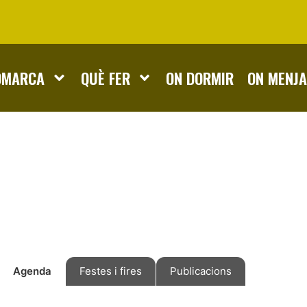
OMARCA
QUÈ FER
ON DORMIR
ON MENJ
Agenda
Festes i fires
Publicacions