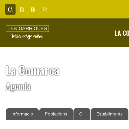
CA
ES
EN
FR
LA C
La Comarca
Agenda
Informació
Poblacions
Oli
Establiments