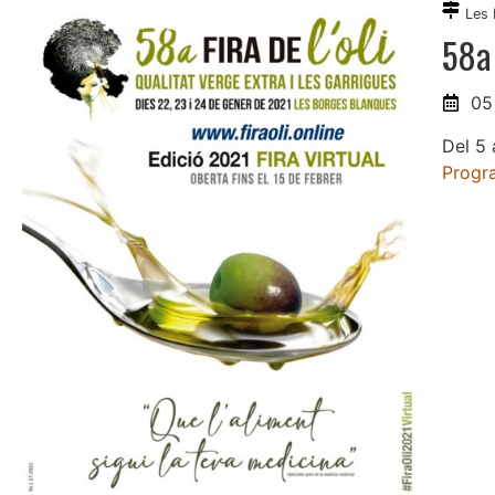
Les 
58a 
05
Del 5 
Progr