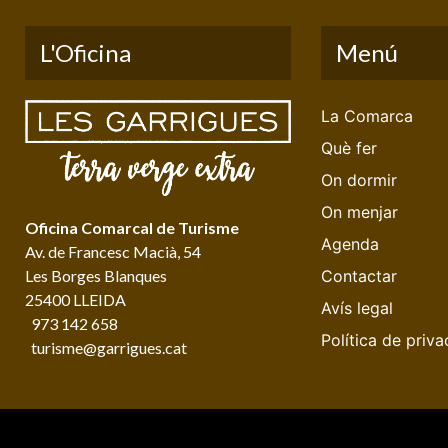
L'Oficina
Menú
La Comarca
Què fer
On dormir
On menjar
Oficina Comarcal de Turisme
Agenda
Av. de Francesc Macià, 54
Les Borges Blanques
Contactar
25400 LLEIDA
Avís legal
973 142 658
Política de priva
turisme@garrigues.cat