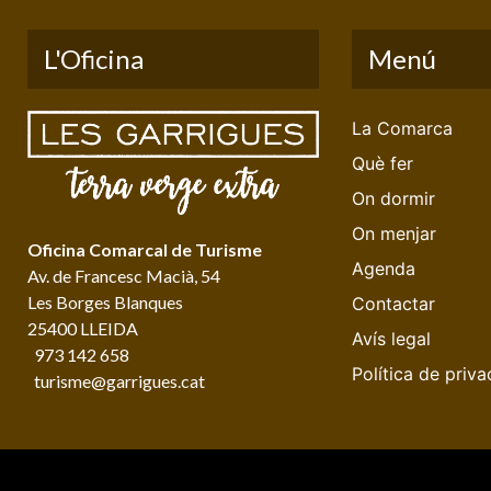
L'Oficina
Menú
La Comarca
Què fer
On dormir
On menjar
Oficina Comarcal de Turisme
Agenda
Av. de Francesc Macià, 54
Les Borges Blanques
Contactar
25400 LLEIDA
Avís legal
973 142 658
Política de priva
turisme@garrigues.cat