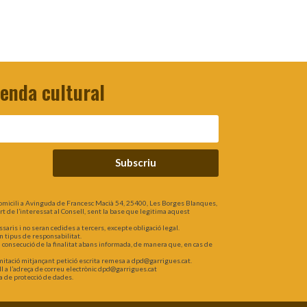
genda cultural
Subscriu
omicili a Avinguda de Francesc Macià 54, 25400, Les Borges Blanques,
part de l’interessat al Consell, sent la base que legitima aquest
is i no seran cedides a tercers, excepte obligació legal.
n tipus de responsabilitat.
a consecució de la finalitat abans informada, de manera que, en cas de
 limitació mitjançant petició escrita remesa a dpd@garrigues.cat.
l a l’adreça de correu electrònic dpd@garrigues.cat
a de protecció de dades.