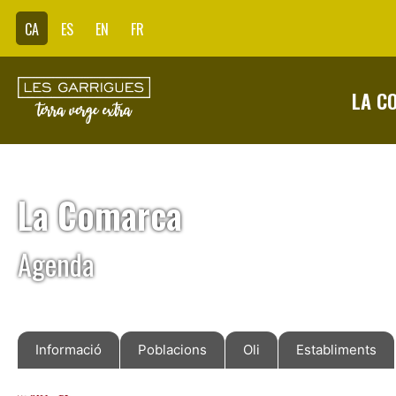
CA
ES
EN
FR
LA C
La Comarca
Agenda
Informació
Poblacions
Oli
Establiments