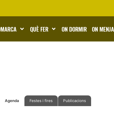
OMARCA
QUÈ FER
ON DORMIR
ON MENJ
Agenda
Festes i fires
Publicacions