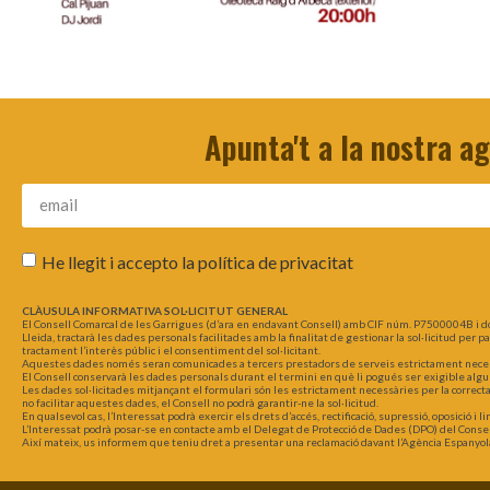
Apunta't a la nostra a
He llegit i accepto la
política de privacitat
CLÀUSULA INFORMATIVA SOL·LICITUT GENERAL
El Consell Comarcal de les Garrigues (d’ara en endavant Consell) amb CIF núm. P7500004B i d
Lleida, tractarà les dades personals facilitades amb la finalitat de gestionar la sol·licitud per 
tractament l’interès públic i el consentiment del sol·licitant.
Aquestes dades només seran comunicades a tercers prestadors de serveis estrictament necessar
El Consell conservarà les dades personals durant el termini en què li pogués ser exigible algu
Les dades sol·licitades mitjançant el formulari són les estrictament necessàries per la correct
no facilitar aquestes dades, el Consell no podrà garantir-ne la sol·licitud.
En qualsevol cas, l’Interessat podrà exercir els drets d’accés, rectificació, supressió, oposició i
L’Interessat podrà posar-se en contacte amb el Delegat de Protecció de Dades (DPO) del Consel
Així mateix, us informem que teniu dret a presentar una reclamació davant l’Agència Espanyol