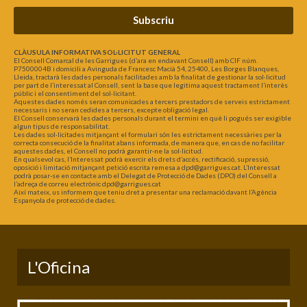
Subscriu
CLÀUSULA INFORMATIVA SOL·LICITUT GENERAL
El Consell Comarcal de les Garrigues (d’ara en endavant Consell) amb CIF núm.
P7500004B i domicili a Avinguda de Francesc Macià 54, 25400, Les Borges Blanques,
Lleida, tractarà les dades personals facilitades amb la finalitat de gestionar la sol·licitud
per part de l’interessat al Consell, sent la base que legitima aquest tractament l’interès
públic i el consentiment del sol·licitant.
Aquestes dades només seran comunicades a tercers prestadors de serveis estrictament
necessaris i no seran cedides a tercers, excepte obligació legal.
El Consell conservarà les dades personals durant el termini en què li pogués ser exigible
algun tipus de responsabilitat.
Les dades sol·licitades mitjançant el formulari són les estrictament necessàries per la
correcta consecució de la finalitat abans informada, de manera que, en cas de no facilitar
aquestes dades, el Consell no podrà garantir-ne la sol·licitud.
En qualsevol cas, l’Interessat podrà exercir els drets d’accés, rectificació, supressió,
oposició i limitació mitjançant petició escrita remesa a dpd@garrigues.cat. L’Interessat
podrà posar-se en contacte amb el Delegat de Protecció de Dades (DPO) del Consell a
l’adreça de correu electrònic dpd@garrigues.cat
Així mateix, us informem que teniu dret a presentar una reclamació davant l’Agència
Espanyola de protecció de dades.
L'Oficina