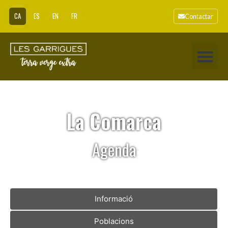
CA
ES
EN
FR
Contactar
La Comarca
Agenda
Informació
Poblacions