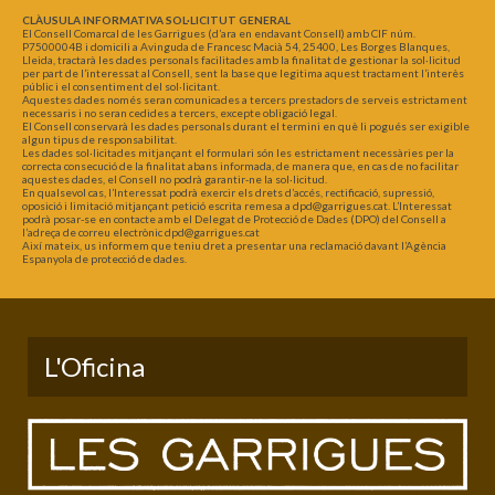
CLÀUSULA INFORMATIVA SOL·LICITUT GENERAL
El Consell Comarcal de les Garrigues (d’ara en endavant Consell) amb CIF núm.
P7500004B i domicili a Avinguda de Francesc Macià 54, 25400, Les Borges Blanques,
Lleida, tractarà les dades personals facilitades amb la finalitat de gestionar la sol·licitud
per part de l’interessat al Consell, sent la base que legitima aquest tractament l’interès
públic i el consentiment del sol·licitant.
Aquestes dades només seran comunicades a tercers prestadors de serveis estrictament
necessaris i no seran cedides a tercers, excepte obligació legal.
El Consell conservarà les dades personals durant el termini en què li pogués ser exigible
algun tipus de responsabilitat.
Les dades sol·licitades mitjançant el formulari són les estrictament necessàries per la
correcta consecució de la finalitat abans informada, de manera que, en cas de no facilitar
aquestes dades, el Consell no podrà garantir-ne la sol·licitud.
En qualsevol cas, l’Interessat podrà exercir els drets d’accés, rectificació, supressió,
oposició i limitació mitjançant petició escrita remesa a dpd@garrigues.cat. L’Interessat
podrà posar-se en contacte amb el Delegat de Protecció de Dades (DPO) del Consell a
l’adreça de correu electrònic dpd@garrigues.cat
Així mateix, us informem que teniu dret a presentar una reclamació davant l’Agència
Espanyola de protecció de dades.
L'Oficina