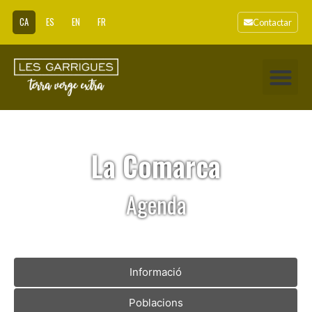
CA
ES
EN
FR
Contactar
La Comarca
Agenda
Informació
Poblacions