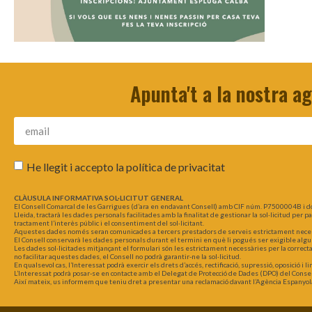
Apunta't a la nostra a
He llegit i accepto la
política de privacitat
CLÀUSULA INFORMATIVA SOL·LICITUT GENERAL
El Consell Comarcal de les Garrigues (d’ara en endavant Consell) amb CIF núm. P7500004B i d
Lleida, tractarà les dades personals facilitades amb la finalitat de gestionar la sol·licitud per 
tractament l’interès públic i el consentiment del sol·licitant.
Aquestes dades només seran comunicades a tercers prestadors de serveis estrictament necessar
El Consell conservarà les dades personals durant el termini en què li pogués ser exigible algu
Les dades sol·licitades mitjançant el formulari són les estrictament necessàries per la correct
no facilitar aquestes dades, el Consell no podrà garantir-ne la sol·licitud.
En qualsevol cas, l’Interessat podrà exercir els drets d’accés, rectificació, supressió, oposició i
L’Interessat podrà posar-se en contacte amb el Delegat de Protecció de Dades (DPO) del Consel
Així mateix, us informem que teniu dret a presentar una reclamació davant l’Agència Espanyol