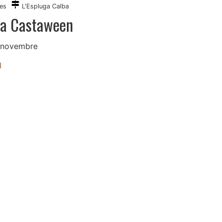
es
L'Espluga Calba
ta Castaween
 novembre
l