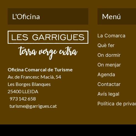
L'Oficina
Menú
La Comarca
Què fer
On dormir
On menjar
Oficina Comarcal de Turisme
Agenda
Av. de Francesc Macià, 54
Les Borges Blanques
Contactar
25400 LLEIDA
Avís legal
973 142 658
Política de priva
turisme@garrigues.cat