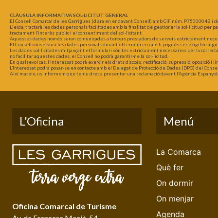
CLÀUSULA INFORMATIVA SOL·LICITUT GENERAL
El Consell Comarcal de les Garrigues (d’ara en endavant Consell) amb CIF núm. P7500004B i d
Lleida, tractarà les dades personals facilitades amb la finalitat de gestionar la sol·licitud per 
tractament l’interès públic i el consentiment del sol·licitant.
Aquestes dades només seran comunicades a tercers prestadors de serveis estrictament necessar
El Consell conservarà les dades personals durant el termini en què li pogués ser exigible algu
Les dades sol·licitades mitjançant el formulari són les estrictament necessàries per la correct
no facilitar aquestes dades, el Consell no podrà garantir-ne la sol·licitud.
En qualsevol cas, l’Interessat podrà exercir els drets d’accés, rectificació, supressió, oposició i
L’Interessat podrà posar-se en contacte amb el Delegat de Protecció de Dades (DPO) del Consel
Així mateix, us informem que teniu dret a presentar una reclamació davant l’Agència Espanyol
L'Oficina
Menú
La Comarca
Què fer
On dormir
On menjar
Oficina Comarcal de Turisme
Agenda
Av. de Francesc Macià, 54