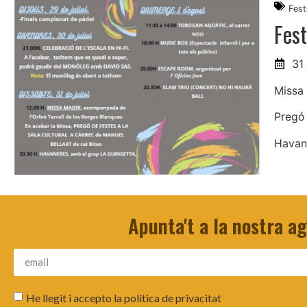
Fest
Fes
31 
Missa 
Pregó 
Havane
Apunta't a la nostra a
He llegit i accepto la
política de privacitat