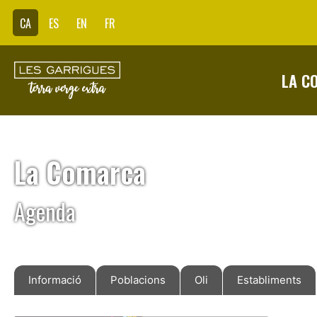
CA
ES
EN
FR
LA C
La Comarca
Agenda
Informació
Poblacions
Oli
Establiments