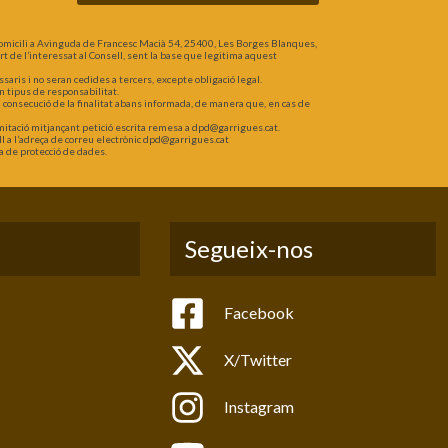
omicili a Avinguda de Francesc Macià 54, 25400, Les Borges Blanques,
part de l’interessat al Consell, sent la base que legitima aquest
is i no seran cedides a tercers, excepte obligació legal.
n tipus de responsabilitat.
a consecució de la finalitat abans informada, de manera que, en cas de
 limitació mitjançant petició escrita remesa a dpd@garrigues.cat.
l a l’adreça de correu electrònic dpd@garrigues.cat
a de protecció de dades.
Segueix-nos
Facebook
X/Twitter
Instagram