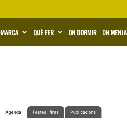
OMARCA
QUÈ FER
ON DORMIR
ON MENJ
Agenda
Festes i fires
Publicacions