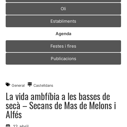
Oli
Establiments
Agenda
Festes i fires
Publicacions
General
Castelldans
La vida ambfíbia a les basses de
secà – Secans de Mas de Melons i
Alfés
12 abril