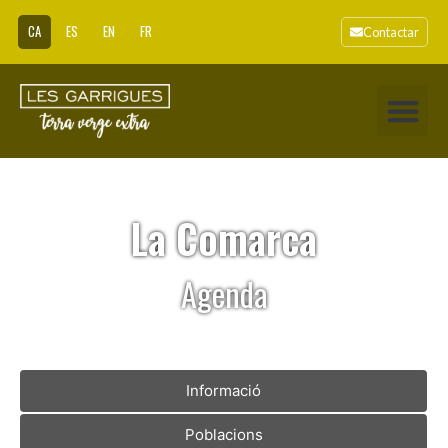
CA
ES
EN
FR
Contactar
La Comarca
Agenda
Informació
Poblacions