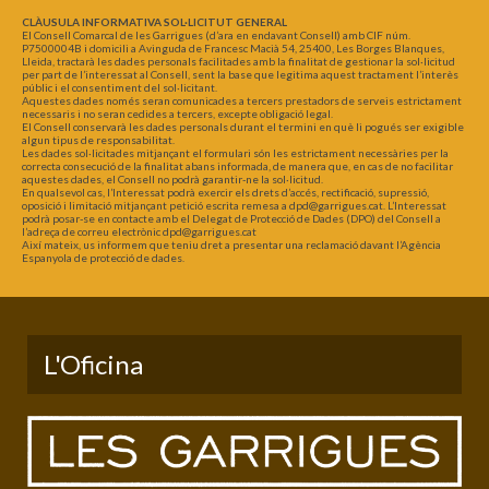
CLÀUSULA INFORMATIVA SOL·LICITUT GENERAL
El Consell Comarcal de les Garrigues (d’ara en endavant Consell) amb CIF núm.
P7500004B i domicili a Avinguda de Francesc Macià 54, 25400, Les Borges Blanques,
Lleida, tractarà les dades personals facilitades amb la finalitat de gestionar la sol·licitud
per part de l’interessat al Consell, sent la base que legitima aquest tractament l’interès
públic i el consentiment del sol·licitant.
Aquestes dades només seran comunicades a tercers prestadors de serveis estrictament
necessaris i no seran cedides a tercers, excepte obligació legal.
El Consell conservarà les dades personals durant el termini en què li pogués ser exigible
algun tipus de responsabilitat.
Les dades sol·licitades mitjançant el formulari són les estrictament necessàries per la
correcta consecució de la finalitat abans informada, de manera que, en cas de no facilitar
aquestes dades, el Consell no podrà garantir-ne la sol·licitud.
En qualsevol cas, l’Interessat podrà exercir els drets d’accés, rectificació, supressió,
oposició i limitació mitjançant petició escrita remesa a dpd@garrigues.cat. L’Interessat
podrà posar-se en contacte amb el Delegat de Protecció de Dades (DPO) del Consell a
l’adreça de correu electrònic dpd@garrigues.cat
Així mateix, us informem que teniu dret a presentar una reclamació davant l’Agència
Espanyola de protecció de dades.
L'Oficina