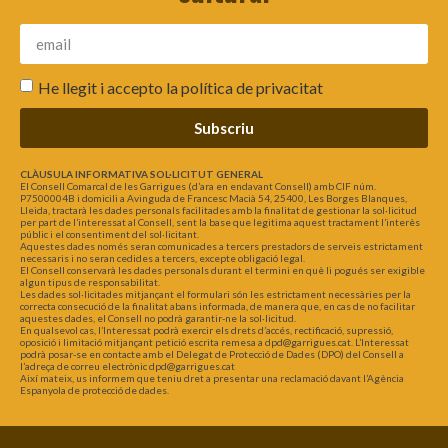
He llegit i accepto la
política de privacitat
Subscriu
CLÀUSULA INFORMATIVA SOL·LICITUT GENERAL
El Consell Comarcal de les Garrigues (d’ara en endavant Consell) amb CIF núm.
P7500004B i domicili a Avinguda de Francesc Macià 54, 25400, Les Borges Blanques,
Lleida, tractarà les dades personals facilitades amb la finalitat de gestionar la sol·licitud
per part de l’interessat al Consell, sent la base que legitima aquest tractament l’interès
públic i el consentiment del sol·licitant.
Aquestes dades només seran comunicades a tercers prestadors de serveis estrictament
necessaris i no seran cedides a tercers, excepte obligació legal.
El Consell conservarà les dades personals durant el termini en què li pogués ser exigible
algun tipus de responsabilitat.
Les dades sol·licitades mitjançant el formulari són les estrictament necessàries per la
correcta consecució de la finalitat abans informada, de manera que, en cas de no facilitar
aquestes dades, el Consell no podrà garantir-ne la sol·licitud.
En qualsevol cas, l’Interessat podrà exercir els drets d’accés, rectificació, supressió,
oposició i limitació mitjançant petició escrita remesa a dpd@garrigues.cat. L’Interessat
podrà posar-se en contacte amb el Delegat de Protecció de Dades (DPO) del Consell a
l’adreça de correu electrònic dpd@garrigues.cat
Així mateix, us informem que teniu dret a presentar una reclamació davant l’Agència
Espanyola de protecció de dades.