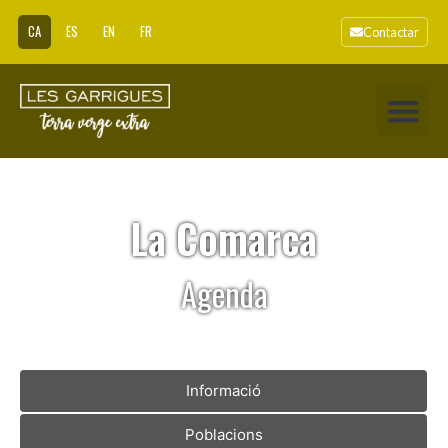
CA
ES
EN
FR
Contactar
La Comarca
Agenda
Informació
Poblacions