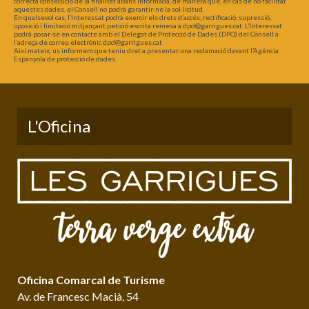
correcta consecució de la finalitat abans informada, de manera que, en cas de no facilitar
aquestes dades, el Consell no podrà garantir-ne la sol·licitud.
En qualsevol cas, l’Interessat podrà exercir els drets d’accés, rectificació, supressió,
oposició i limitació mitjançant petició escrita remesa a dpd@garrigues.cat. L’Interessat
podrà posar-se en contacte amb el Delegat de Protecció de Dades (DPO) del Consell a
l’adreça de correu electrònic dpd@garrigues.cat
Així mateix, us informem que teniu dret a presentar una reclamació davant l’Agència
Espanyola de protecció de dades.
L'Oficina
Oficina Comarcal de Turisme
Av. de Francesc Macià, 54