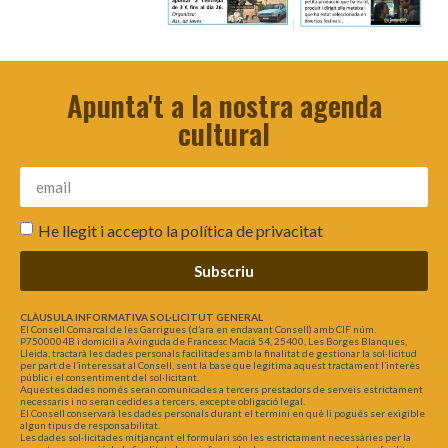
Apunta't a la nostra agenda
cultural
He llegit i accepto la
política de privacitat
Subscriu
CLÀUSULA INFORMATIVA SOL·LICITUT GENERAL
El Consell Comarcal de les Garrigues (d’ara en endavant Consell) amb CIF núm.
P7500004B i domicili a Avinguda de Francesc Macià 54, 25400, Les Borges Blanques,
Lleida, tractarà les dades personals facilitades amb la finalitat de gestionar la sol·licitud
per part de l’interessat al Consell, sent la base que legitima aquest tractament l’interès
públic i el consentiment del sol·licitant.
Aquestes dades només seran comunicades a tercers prestadors de serveis estrictament
necessaris i no seran cedides a tercers, excepte obligació legal.
El Consell conservarà les dades personals durant el termini en què li pogués ser exigible
algun tipus de responsabilitat.
Les dades sol·licitades mitjançant el formulari són les estrictament necessàries per la