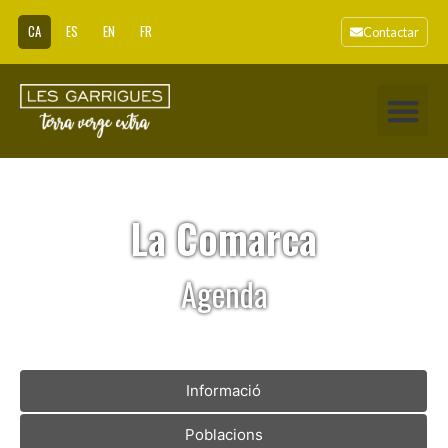
CA
ES
EN
FR
Contactar
La Comarca
Agenda
Informació
Poblacions