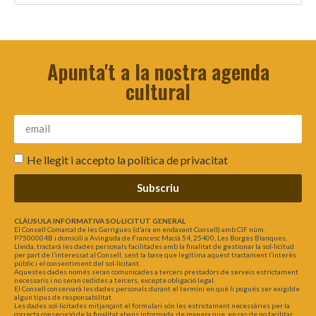
Apunta't a la nostra agenda
cultural
He llegit i accepto la
política de privacitat
Subscriu
CLÀUSULA INFORMATIVA SOL·LICITUT GENERAL
El Consell Comarcal de les Garrigues (d’ara en endavant Consell) amb CIF núm.
P7500004B i domicili a Avinguda de Francesc Macià 54, 25400, Les Borges Blanques,
Lleida, tractarà les dades personals facilitades amb la finalitat de gestionar la sol·licitud
per part de l’interessat al Consell, sent la base que legitima aquest tractament l’interès
públic i el consentiment del sol·licitant.
Aquestes dades només seran comunicades a tercers prestadors de serveis estrictament
necessaris i no seran cedides a tercers, excepte obligació legal.
El Consell conservarà les dades personals durant el termini en què li pogués ser exigible
algun tipus de responsabilitat.
Les dades sol·licitades mitjançant el formulari són les estrictament necessàries per la
correcta consecució de la finalitat abans informada, de manera que, en cas de no facilitar