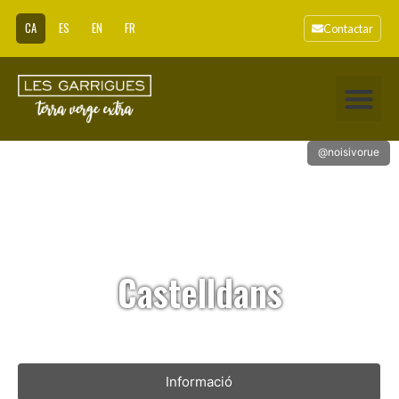
CA
ES
EN
FR
Contactar
@noisivorue
Castelldans
Informació