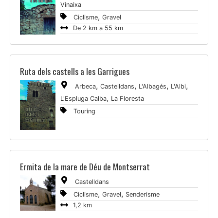
Vinaixa
,
Ciclisme
Gravel
De 2 km a 55 km
Ruta dels castells a les Garrigues
,
,
,
,
Arbeca
Castelldans
L'Albagés
L'Albi
,
L'Espluga Calba
La Floresta
Touring
Ermita de la mare de Déu de Montserrat
Castelldans
,
,
Ciclisme
Gravel
Senderisme
1,2 km