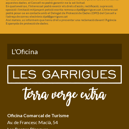
aquestes dades, el Consell no podrà garantir-ne la sol·licitud.
En qualsevol cas, l’Interessat podrà exercir els drets d’accés, rectificació, supressió,
oposició i limitació mitjançant petició escrita remesa a dpd@garrigues.cat. L’Interessat
podrà posar-se en contacte amb el Delegat de Protecció de Dades (DPO) del Consell a
l’adreça de correu electrònic dpd@garrigues.cat
Així mateix, us informem que teniu dret a presentar una reclamació davant l’Agència
Espanyola de protecció de dades.
L'Oficina
Oficina Comarcal de Turisme
Av. de Francesc Macià, 54