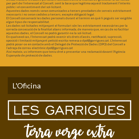
per part de l’interessat al Consell, sent la base que legitima aquest tractament l’interès
públic i el consentiment del sol·licitant.
Aquestes dades només seran comunicades a tercers prestadors de serveis estrictament
necessaris i no seran cedides a tercers, excepte obligació legal.
El Consell conservarà les dades personals durant el termini en què li pogués ser exigible
algun tipus de responsabilitat.
Les dades sol·licitades mitjançant el formulari són les estrictament necessàries per la
correcta consecució de la finalitat abans informada, de manera que, en cas de no facilitar
aquestes dades, el Consell no podrà garantir-ne la sol·licitud.
En qualsevol cas, l’Interessat podrà exercir els drets d’accés, rectificació, supressió,
oposició i limitació mitjançant petició escrita remesa a dpd@garrigues.cat. L’Interessat
podrà posar-se en contacte amb el Delegat de Protecció de Dades (DPO) del Consell a
l’adreça de correu electrònic dpd@garrigues.cat
Així mateix, us informem que teniu dret a presentar una reclamació davant l’Agència
Espanyola de protecció de dades.
L'Oficina