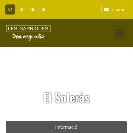
CA
ES
EN
FR
Contactar
El Soleràs
Informació