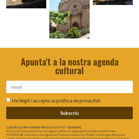
Apunta't a la nostra agenda
cultural
He llegit i accepto la
política de privacitat
Subscriu
CLÀUSULA INFORMATIVA SOL·LICITUT GENERAL
El Consell Comarcal de les Garrigues (d’ara en endavant Consell) amb CIF núm.
P7500004B i domicili a Avinguda de Francesc Macià 54, 25400, Les Borges Blanques,
Lleida, tractarà les dades personals facilitades amb la finalitat de gestionar la sol·licitud