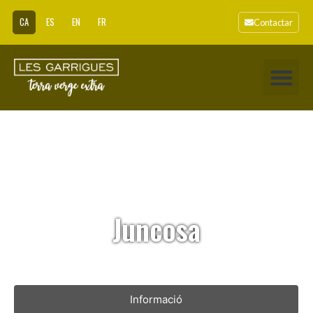
CA
ES
EN
FR
Contactar
Juncosa
Informació