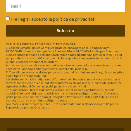
He llegit i accepto la
política de privacitat
Subscriu
CLÀUSULA INFORMATIVA SOL·LICITUT GENERAL
El Consell Comarcal de les Garrigues (d’ara en endavant Consell) amb CIF núm.
P7500004B i domicili a Avinguda de Francesc Macià 54, 25400, Les Borges Blanques,
Lleida, tractarà les dades personals facilitades amb la finalitat de gestionar la sol·licitud
per part de l’interessat al Consell, sent la base que legitima aquest tractament l’interès
públic i el consentiment del sol·licitant.
Aquestes dades només seran comunicades a tercers prestadors de serveis estrictament
necessaris i no seran cedides a tercers, excepte obligació legal.
El Consell conservarà les dades personals durant el termini en què li pogués ser exigible
algun tipus de responsabilitat.
Les dades sol·licitades mitjançant el formulari són les estrictament necessàries per la
correcta consecució de la finalitat abans informada, de manera que, en cas de no facilitar
aquestes dades, el Consell no podrà garantir-ne la sol·licitud.
En qualsevol cas, l’Interessat podrà exercir els drets d’accés, rectificació, supressió,
oposició i limitació mitjançant petició escrita remesa a dpd@garrigues.cat. L’Interessat
podrà posar-se en contacte amb el Delegat de Protecció de Dades (DPO) del Consell a
l’adreça de correu electrònic dpd@garrigues.cat
Així mateix, us informem que teniu dret a presentar una reclamació davant l’Agència
Espanyola de protecció de dades.