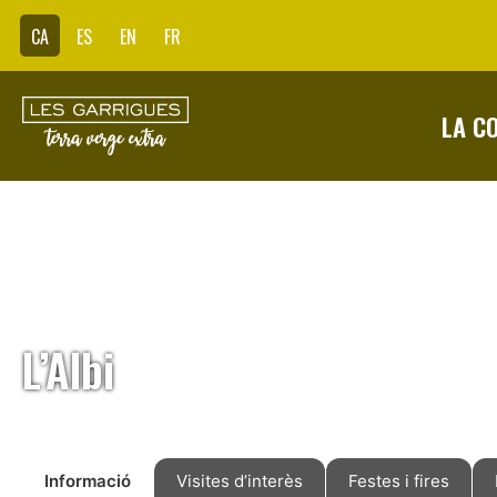
CA
ES
EN
FR
LA C
L’Albi
Informació
Visites d’interès
Festes i fires