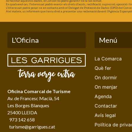
no facilitar aquestes dades, el Consell no podrà garantir-ne la sol·licitud.
En qualsevol cas, l’Interessat podrà exercir els drets d’accés, rectificació, supressió, oposició i
L’Interessat podrà posar-se en contacte amb el Delegat de Protecció de Dades (DPO) del Consel
Així mateix, us informem que teniu dret a presentar una reclamació davant l’Agència Espanyol
L'Oficina
Menú
La Comarca
Què fer
On dormir
On menjar
Oficina Comarcal de Turisme
Agenda
Av. de Francesc Macià, 54
Les Borges Blanques
Contactar
25400 LLEIDA
Avís legal
973 142 658
Política de priva
turisme@garrigues.cat