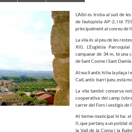
L’Albi es troba al sud de le
de l’autopista AP-2, i té 7
principalment al conreu de l’o
La vila és al peu de les reste
XII). L’Església Parroquia
campanar de 34 m, té una cr
de Sant Cosme i Sant Damià 
Al nucli antic hi ha la plaça i
Call, antic barri jueu, està 
La vila també conserva nota
cooperativa del camp (obra 
carrer del Forn i vestigis de 
Al terme municipal hi ha: e
II, que pertany a un poblat d
la Vall de la Coma i la Bal