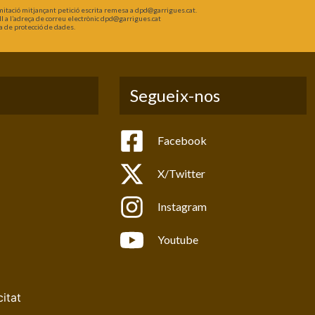
 limitació mitjançant petició escrita remesa a dpd@garrigues.cat.
l a l’adreça de correu electrònic dpd@garrigues.cat
a de protecció de dades.
Segueix-nos
Facebook
X/Twitter
Instagram
Youtube
citat