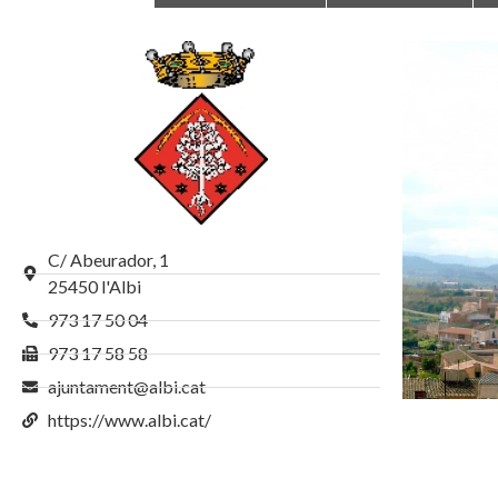
C/ Abeurador, 1
25450 l'Albi
973 17 50 04
973 17 58 58
ajuntament@albi.cat
https://www.albi.cat/