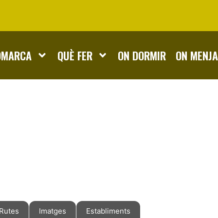
OMARCA
QUÈ FER
ON DORMIR
ON MENJ
Rutes
Imatges
Establiments