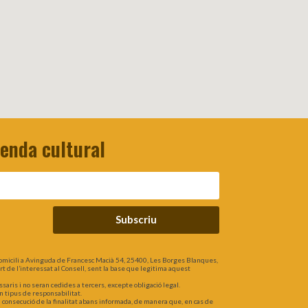
genda cultural
Subscriu
omicili a Avinguda de Francesc Macià 54, 25400, Les Borges Blanques,
part de l’interessat al Consell, sent la base que legitima aquest
is i no seran cedides a tercers, excepte obligació legal.
n tipus de responsabilitat.
a consecució de la finalitat abans informada, de manera que, en cas de