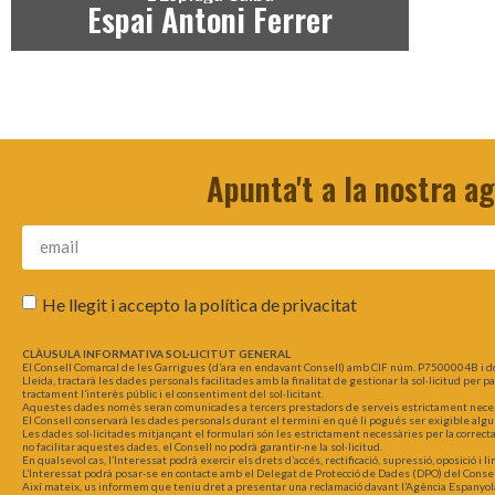
Espai Antoni Ferrer
Apunta't a la nostra a
He llegit i accepto la
política de privacitat
CLÀUSULA INFORMATIVA SOL·LICITUT GENERAL
El Consell Comarcal de les Garrigues (d’ara en endavant Consell) amb CIF núm. P7500004B i d
Lleida, tractarà les dades personals facilitades amb la finalitat de gestionar la sol·licitud per 
tractament l’interès públic i el consentiment del sol·licitant.
Aquestes dades només seran comunicades a tercers prestadors de serveis estrictament necessar
El Consell conservarà les dades personals durant el termini en què li pogués ser exigible algu
Les dades sol·licitades mitjançant el formulari són les estrictament necessàries per la correct
no facilitar aquestes dades, el Consell no podrà garantir-ne la sol·licitud.
En qualsevol cas, l’Interessat podrà exercir els drets d’accés, rectificació, supressió, oposició i
L’Interessat podrà posar-se en contacte amb el Delegat de Protecció de Dades (DPO) del Consel
Així mateix, us informem que teniu dret a presentar una reclamació davant l’Agència Espanyol