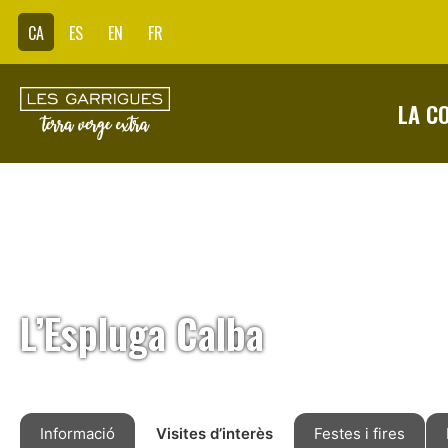
CA
ES
EN
FR
LA C
L’Espluga Calba
Informació
Visites d’interès
Festes i fires