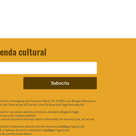
genda cultural
Subscriu
omicili a Avinguda de Francesc Macià 54, 25400, Les Borges Blanques,
part de l’interessat al Consell, sent la base que legitima aquest
is i no seran cedides a tercers, excepte obligació legal.
n tipus de responsabilitat.
a consecució de la finalitat abans informada, de manera que, en cas de
 limitació mitjançant petició escrita remesa a dpd@garrigues.cat.
l a l’adreça de correu electrònic dpd@garrigues.cat
a de protecció de dades.