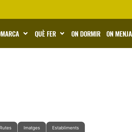
OMARCA
QUÈ FER
ON DORMIR
ON MENJ
Rutes
Imatges
Establiments