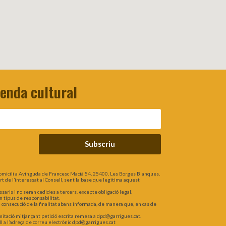
genda cultural
Subscriu
omicili a Avinguda de Francesc Macià 54, 25400, Les Borges Blanques,
part de l’interessat al Consell, sent la base que legitima aquest
is i no seran cedides a tercers, excepte obligació legal.
n tipus de responsabilitat.
a consecució de la finalitat abans informada, de manera que, en cas de
 limitació mitjançant petició escrita remesa a dpd@garrigues.cat.
l a l’adreça de correu electrònic dpd@garrigues.cat