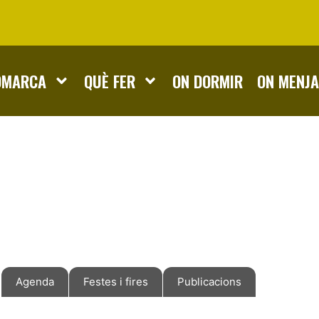
OMARCA
QUÈ FER
ON DORMIR
ON MENJ
Agenda
Festes i fires
Publicacions