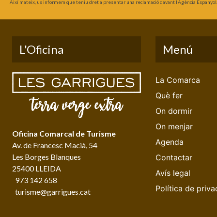
Així mateix, us informem que teniu dret a presentar una reclamació davant l’Agència Espanyol
L'Oficina
Menú
La Comarca
Què fer
On dormir
On menjar
Oficina Comarcal de Turisme
Agenda
Av. de Francesc Macià, 54
Les Borges Blanques
Contactar
25400 LLEIDA
Avís legal
973 142 658
Política de priva
turisme@garrigues.cat