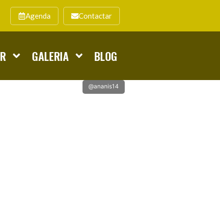
Agenda
Contactar
AR
GALERIA
BLOG
@ananis14