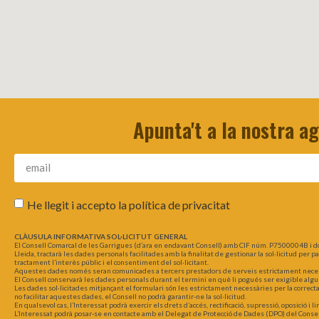
Apunta't a la nostra a
He llegit i accepto la
política de privacitat
CLÀUSULA INFORMATIVA SOL·LICITUT GENERAL
El Consell Comarcal de les Garrigues (d’ara en endavant Consell) amb CIF núm. P7500004B i d
Lleida, tractarà les dades personals facilitades amb la finalitat de gestionar la sol·licitud per 
tractament l’interès públic i el consentiment del sol·licitant.
Aquestes dades només seran comunicades a tercers prestadors de serveis estrictament necessar
El Consell conservarà les dades personals durant el termini en què li pogués ser exigible algu
Les dades sol·licitades mitjançant el formulari són les estrictament necessàries per la correct
no facilitar aquestes dades, el Consell no podrà garantir-ne la sol·licitud.
En qualsevol cas, l’Interessat podrà exercir els drets d’accés, rectificació, supressió, oposició i
L’Interessat podrà posar-se en contacte amb el Delegat de Protecció de Dades (DPO) del Consel