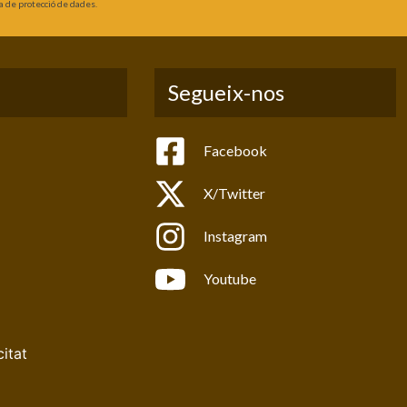
a de protecció de dades.
Segueix-nos
Facebook
X/Twitter
Instagram
Youtube
citat