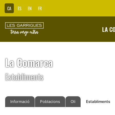
CA
ES
EN
FR
LA C
La Comarca
Establiments
Informació
Poblacions
Oli
Establiments