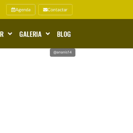
Agenda
Contactar
AR
GALERIA
BLOG
@ananis14