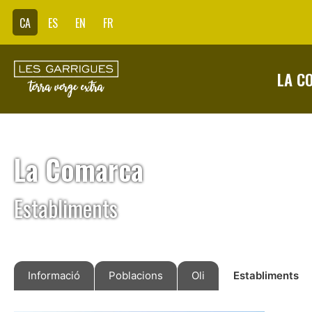
CA
ES
EN
FR
LA C
La Comarca
Establiments
Informació
Poblacions
Oli
Establiments