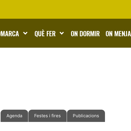
OMARCA
QUÈ FER
ON DORMIR
ON MENJ
Agenda
Festes i fires
Publicacions