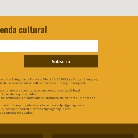
genda cultural
Subscriu
omicili a Avinguda de Francesc Macià 54, 25400, Les Borges Blanques,
part de l’interessat al Consell, sent la base que legitima aquest
is i no seran cedides a tercers, excepte obligació legal.
n tipus de responsabilitat.
a consecució de la finalitat abans informada, de manera que, en cas de
 limitació mitjançant petició escrita remesa a dpd@garrigues.cat.
l a l’adreça de correu electrònic dpd@garrigues.cat
a de protecció de dades.