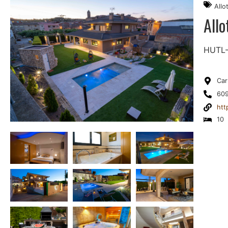
Allo
All
HUTL
Car
609
htt
10