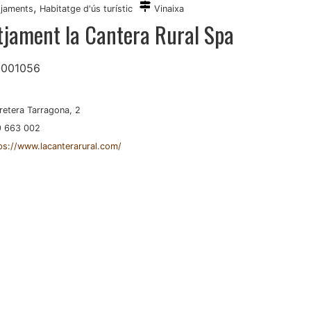
,
tjaments
Habitatge d'ús turístic
Vinaixa
otjament la Cantera Rural Spa
-001056
retera Tarragona, 2
 663 002
ps://www.lacanterarural.com/