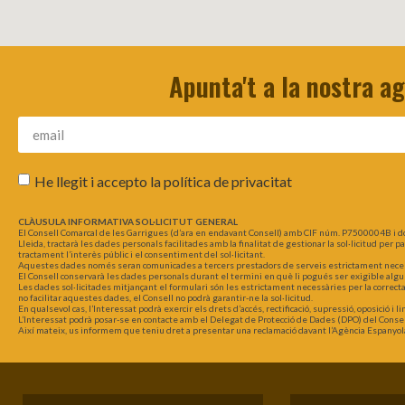
Apunta't a la nostra a
He llegit i accepto la
política de privacitat
CLÀUSULA INFORMATIVA SOL·LICITUT GENERAL
El Consell Comarcal de les Garrigues (d’ara en endavant Consell) amb CIF núm. P7500004B i d
Lleida, tractarà les dades personals facilitades amb la finalitat de gestionar la sol·licitud per 
tractament l’interès públic i el consentiment del sol·licitant.
Aquestes dades només seran comunicades a tercers prestadors de serveis estrictament necessar
El Consell conservarà les dades personals durant el termini en què li pogués ser exigible algu
Les dades sol·licitades mitjançant el formulari són les estrictament necessàries per la correct
no facilitar aquestes dades, el Consell no podrà garantir-ne la sol·licitud.
En qualsevol cas, l’Interessat podrà exercir els drets d’accés, rectificació, supressió, oposició i
L’Interessat podrà posar-se en contacte amb el Delegat de Protecció de Dades (DPO) del Consel
Així mateix, us informem que teniu dret a presentar una reclamació davant l’Agència Espanyol