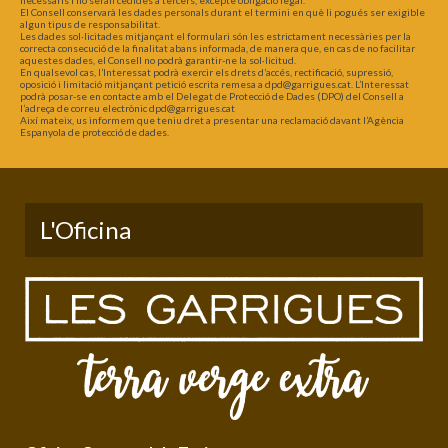
El Consell conservarà les dades personals durant el termini en què li pogués ser exigible
algun tipus de responsabilitat.
Les dades sol·licitades mitjançant el formulari són les estrictament necessàries per la
correcta consecució de la finalitat abans informada, de manera que, en cas de no facilitar
aquestes dades, el Consell no podrà garantir-ne la sol·licitud.
En qualsevol cas, l’Interessat podrà exercir els drets d’accés, rectificació, supressió,
oposició i limitació mitjançant petició escrita remesa a dpd@garrigues.cat. L’Interessat
podrà posar-se en contacte amb el Delegat de Protecció de Dades (DPO) del Consell a
l’adreça de correu electrònic dpd@garrigues.cat
Així mateix, us informem que teniu dret a presentar una reclamació davant l’Agència
Espanyola de protecció de dades.
L'Oficina