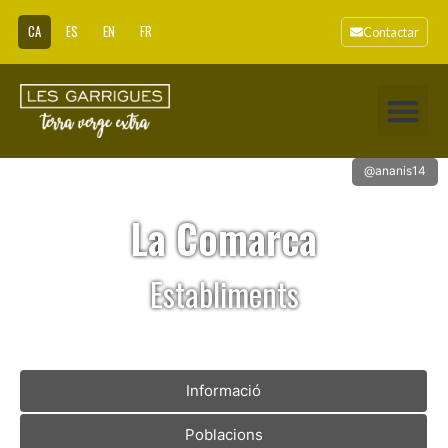
CA
ES
EN
FR
Contactar
@ananis14
La Comarca
Establiments
Informació
Poblacions