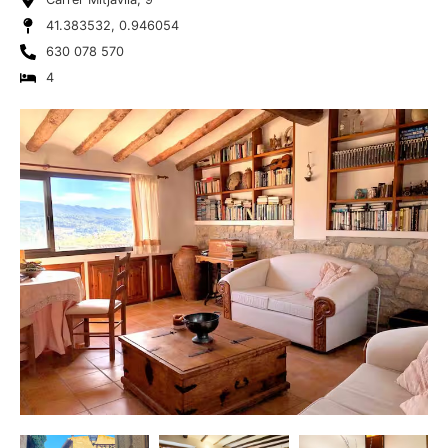
41.383532, 0.946054
630 078 570
4