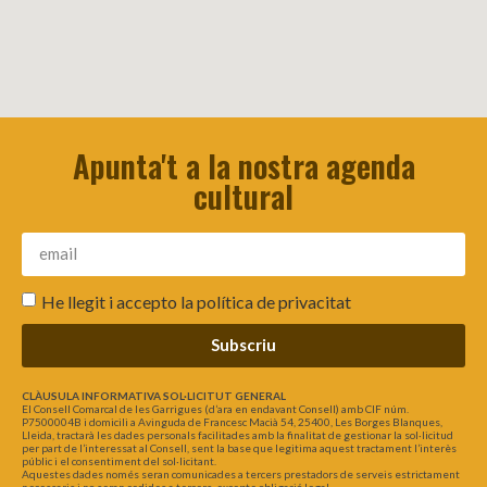
Apunta't a la nostra agenda
cultural
He llegit i accepto la
política de privacitat
Subscriu
CLÀUSULA INFORMATIVA SOL·LICITUT GENERAL
El Consell Comarcal de les Garrigues (d’ara en endavant Consell) amb CIF núm.
P7500004B i domicili a Avinguda de Francesc Macià 54, 25400, Les Borges Blanques,
Lleida, tractarà les dades personals facilitades amb la finalitat de gestionar la sol·licitud
per part de l’interessat al Consell, sent la base que legitima aquest tractament l’interès
públic i el consentiment del sol·licitant.
Aquestes dades només seran comunicades a tercers prestadors de serveis estrictament
necessaris i no seran cedides a tercers, excepte obligació legal.