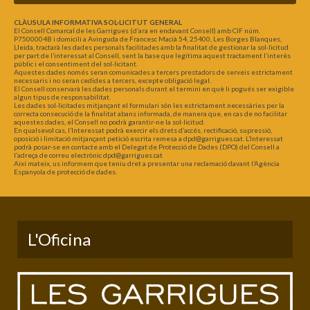
CLÀUSULA INFORMATIVA SOL·LICITUT GENERAL
El Consell Comarcal de les Garrigues (d’ara en endavant Consell) amb CIF núm.
P7500004B i domicili a Avinguda de Francesc Macià 54, 25400, Les Borges Blanques,
Lleida, tractarà les dades personals facilitades amb la finalitat de gestionar la sol·licitud
per part de l’interessat al Consell, sent la base que legitima aquest tractament l’interès
públic i el consentiment del sol·licitant.
Aquestes dades només seran comunicades a tercers prestadors de serveis estrictament
necessaris i no seran cedides a tercers, excepte obligació legal.
El Consell conservarà les dades personals durant el termini en què li pogués ser exigible
algun tipus de responsabilitat.
Les dades sol·licitades mitjançant el formulari són les estrictament necessàries per la
correcta consecució de la finalitat abans informada, de manera que, en cas de no facilitar
aquestes dades, el Consell no podrà garantir-ne la sol·licitud.
En qualsevol cas, l’Interessat podrà exercir els drets d’accés, rectificació, supressió,
oposició i limitació mitjançant petició escrita remesa a dpd@garrigues.cat. L’Interessat
podrà posar-se en contacte amb el Delegat de Protecció de Dades (DPO) del Consell a
l’adreça de correu electrònic dpd@garrigues.cat
Així mateix, us informem que teniu dret a presentar una reclamació davant l’Agència
Espanyola de protecció de dades.
L'Oficina