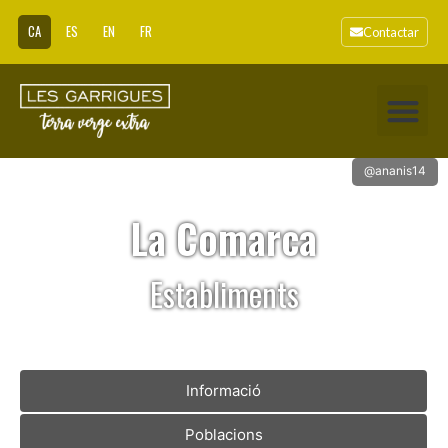
CA
ES
EN
FR
Contactar
@ananis14
La Comarca
Establiments
Informació
Poblacions