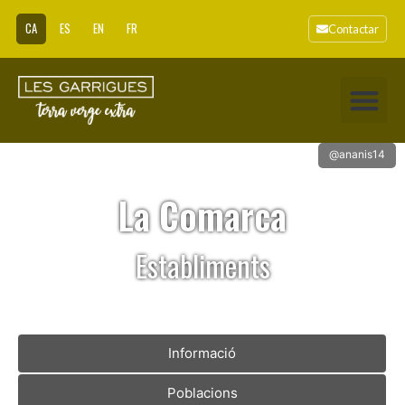
CA
ES
EN
FR
Contactar
@ananis14
La Comarca
Establiments
Informació
Poblacions