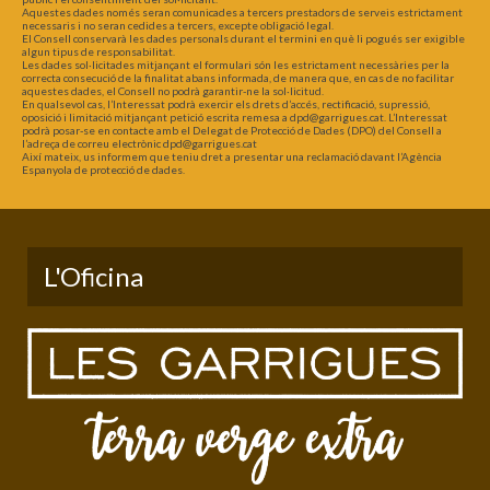
Aquestes dades només seran comunicades a tercers prestadors de serveis estrictament
necessaris i no seran cedides a tercers, excepte obligació legal.
El Consell conservarà les dades personals durant el termini en què li pogués ser exigible
algun tipus de responsabilitat.
Les dades sol·licitades mitjançant el formulari són les estrictament necessàries per la
correcta consecució de la finalitat abans informada, de manera que, en cas de no facilitar
aquestes dades, el Consell no podrà garantir-ne la sol·licitud.
En qualsevol cas, l’Interessat podrà exercir els drets d’accés, rectificació, supressió,
oposició i limitació mitjançant petició escrita remesa a dpd@garrigues.cat. L’Interessat
podrà posar-se en contacte amb el Delegat de Protecció de Dades (DPO) del Consell a
l’adreça de correu electrònic dpd@garrigues.cat
Així mateix, us informem que teniu dret a presentar una reclamació davant l’Agència
Espanyola de protecció de dades.
L'Oficina