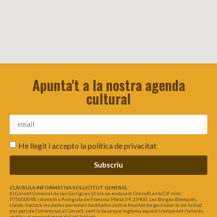
Apunta't a la nostra agenda
cultural
He llegit i accepto la
política de privacitat
Subscriu
CLÀUSULA INFORMATIVA SOL·LICITUT GENERAL
El Consell Comarcal de les Garrigues (d’ara en endavant Consell) amb CIF núm.
P7500004B i domicili a Avinguda de Francesc Macià 54, 25400, Les Borges Blanques,
Lleida, tractarà les dades personals facilitades amb la finalitat de gestionar la sol·licitud
per part de l’interessat al Consell, sent la base que legitima aquest tractament l’interès
públic i el consentiment del sol·licitant.