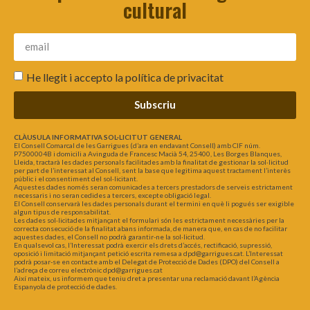
cultural
He llegit i accepto la
política de privacitat
Subscriu
CLÀUSULA INFORMATIVA SOL·LICITUT GENERAL
El Consell Comarcal de les Garrigues (d’ara en endavant Consell) amb CIF núm.
P7500004B i domicili a Avinguda de Francesc Macià 54, 25400, Les Borges Blanques,
Lleida, tractarà les dades personals facilitades amb la finalitat de gestionar la sol·licitud
per part de l’interessat al Consell, sent la base que legitima aquest tractament l’interès
públic i el consentiment del sol·licitant.
Aquestes dades només seran comunicades a tercers prestadors de serveis estrictament
necessaris i no seran cedides a tercers, excepte obligació legal.
El Consell conservarà les dades personals durant el termini en què li pogués ser exigible
algun tipus de responsabilitat.
Les dades sol·licitades mitjançant el formulari són les estrictament necessàries per la
correcta consecució de la finalitat abans informada, de manera que, en cas de no facilitar
aquestes dades, el Consell no podrà garantir-ne la sol·licitud.
En qualsevol cas, l’Interessat podrà exercir els drets d’accés, rectificació, supressió,
oposició i limitació mitjançant petició escrita remesa a dpd@garrigues.cat. L’Interessat
podrà posar-se en contacte amb el Delegat de Protecció de Dades (DPO) del Consell a
l’adreça de correu electrònic dpd@garrigues.cat
Així mateix, us informem que teniu dret a presentar una reclamació davant l’Agència
Espanyola de protecció de dades.