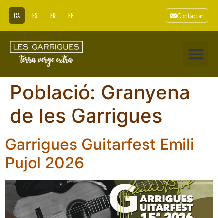
CA
ES
EN
FR
Contactar
Població:
Granyena
de les Garrigues
Garrigues Guitarfest Emili
Pujol 2026