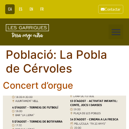
CA
ES
EN
FR
Contactar
Població:
La Pobla
de Cérvoles
Concert d’orgue