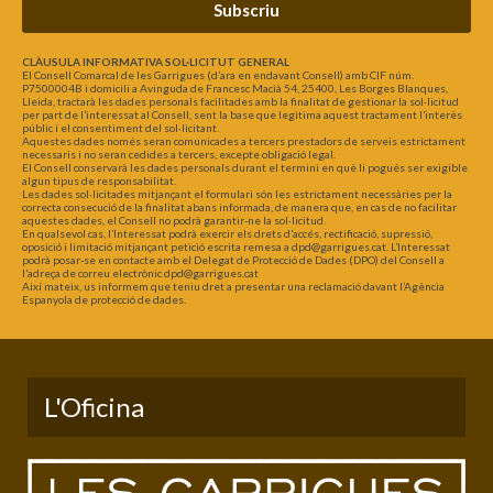
Subscriu
CLÀUSULA INFORMATIVA SOL·LICITUT GENERAL
El Consell Comarcal de les Garrigues (d’ara en endavant Consell) amb CIF núm.
P7500004B i domicili a Avinguda de Francesc Macià 54, 25400, Les Borges Blanques,
Lleida, tractarà les dades personals facilitades amb la finalitat de gestionar la sol·licitud
per part de l’interessat al Consell, sent la base que legitima aquest tractament l’interès
públic i el consentiment del sol·licitant.
Aquestes dades només seran comunicades a tercers prestadors de serveis estrictament
necessaris i no seran cedides a tercers, excepte obligació legal.
El Consell conservarà les dades personals durant el termini en què li pogués ser exigible
algun tipus de responsabilitat.
Les dades sol·licitades mitjançant el formulari són les estrictament necessàries per la
correcta consecució de la finalitat abans informada, de manera que, en cas de no facilitar
aquestes dades, el Consell no podrà garantir-ne la sol·licitud.
En qualsevol cas, l’Interessat podrà exercir els drets d’accés, rectificació, supressió,
oposició i limitació mitjançant petició escrita remesa a dpd@garrigues.cat. L’Interessat
podrà posar-se en contacte amb el Delegat de Protecció de Dades (DPO) del Consell a
l’adreça de correu electrònic dpd@garrigues.cat
Així mateix, us informem que teniu dret a presentar una reclamació davant l’Agència
Espanyola de protecció de dades.
L'Oficina