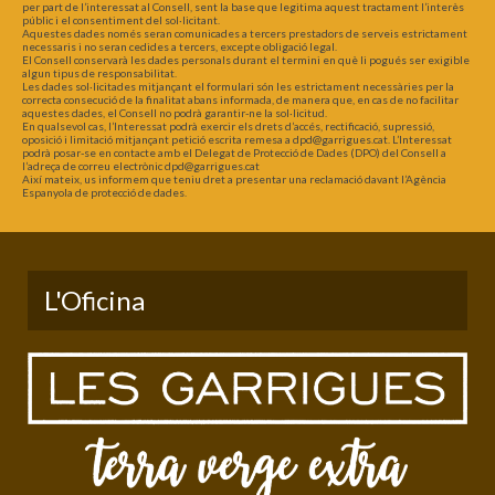
per part de l’interessat al Consell, sent la base que legitima aquest tractament l’interès
públic i el consentiment del sol·licitant.
Aquestes dades només seran comunicades a tercers prestadors de serveis estrictament
necessaris i no seran cedides a tercers, excepte obligació legal.
El Consell conservarà les dades personals durant el termini en què li pogués ser exigible
algun tipus de responsabilitat.
Les dades sol·licitades mitjançant el formulari són les estrictament necessàries per la
correcta consecució de la finalitat abans informada, de manera que, en cas de no facilitar
aquestes dades, el Consell no podrà garantir-ne la sol·licitud.
En qualsevol cas, l’Interessat podrà exercir els drets d’accés, rectificació, supressió,
oposició i limitació mitjançant petició escrita remesa a dpd@garrigues.cat. L’Interessat
podrà posar-se en contacte amb el Delegat de Protecció de Dades (DPO) del Consell a
l’adreça de correu electrònic dpd@garrigues.cat
Així mateix, us informem que teniu dret a presentar una reclamació davant l’Agència
Espanyola de protecció de dades.
L'Oficina