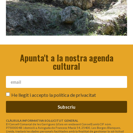
Apunta't a la nostra agenda
cultural
He llegit i accepto la
política de privacitat
Subscriu
CLÀUSULA INFORMATIVA SOL·LICITUT GENERAL
El Consell Comarcal de les Garrigues (d’ara en endavant Consell) amb CIF núm.
P7500004B i domicili a Avinguda de Francesc Macià 54, 25400, Les Borges Blanques,
Lleida, tractarà les dades personals facilitades amb la finalitat de gestionar la sol·licitud