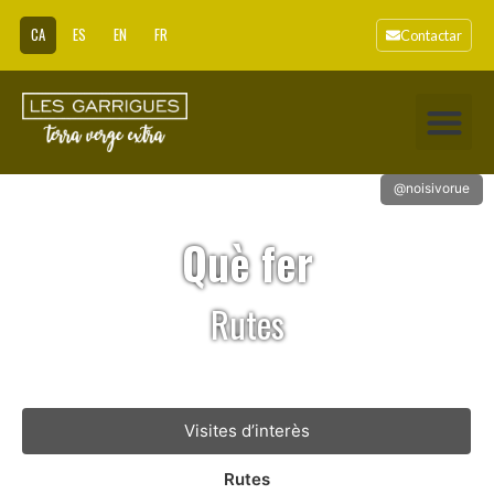
CA
ES
EN
FR
Contactar
@noisivorue
Què fer
Rutes
Visites d’interès
Rutes