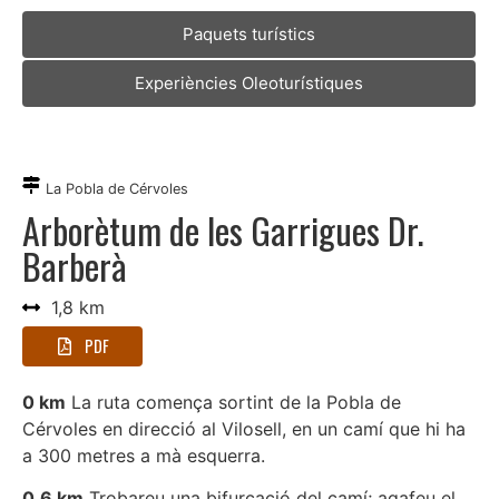
Paquets turístics
Experiències Oleoturístiques
La Pobla de Cérvoles
Arborètum de les Garrigues Dr.
Barberà
1,8 km
PDF
0 km
La ruta comença sortint de la Pobla de
Cérvoles en direcció al Vilosell, en un camí que hi ha
a 300 metres a mà esquerra.
0,6 km
Trobareu una bifurcació del camí; agafeu el