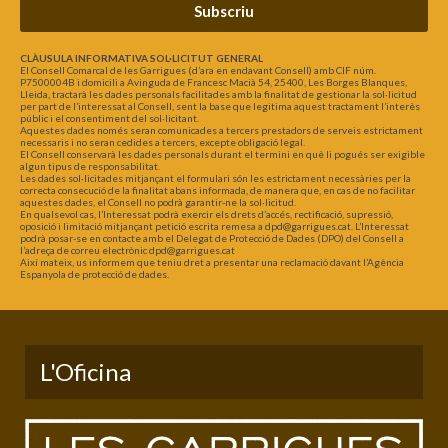
Subscriu
CLÀUSULA INFORMATIVA SOL·LICITUT GENERAL
El Consell Comarcal de les Garrigues (d’ara en endavant Consell) amb CIF núm.
P7500004B i domicili a Avinguda de Francesc Macià 54, 25400, Les Borges Blanques,
Lleida, tractarà les dades personals facilitades amb la finalitat de gestionar la sol·licitud
per part de l’interessat al Consell, sent la base que legitima aquest tractament l’interès
públic i el consentiment del sol·licitant.
Aquestes dades només seran comunicades a tercers prestadors de serveis estrictament
necessaris i no seran cedides a tercers, excepte obligació legal.
El Consell conservarà les dades personals durant el termini en què li pogués ser exigible
algun tipus de responsabilitat.
Les dades sol·licitades mitjançant el formulari són les estrictament necessàries per la
correcta consecució de la finalitat abans informada, de manera que, en cas de no facilitar
aquestes dades, el Consell no podrà garantir-ne la sol·licitud.
En qualsevol cas, l’Interessat podrà exercir els drets d’accés, rectificació, supressió,
oposició i limitació mitjançant petició escrita remesa a dpd@garrigues.cat. L’Interessat
podrà posar-se en contacte amb el Delegat de Protecció de Dades (DPO) del Consell a
l’adreça de correu electrònic dpd@garrigues.cat
Així mateix, us informem que teniu dret a presentar una reclamació davant l’Agència
Espanyola de protecció de dades.
L'Oficina