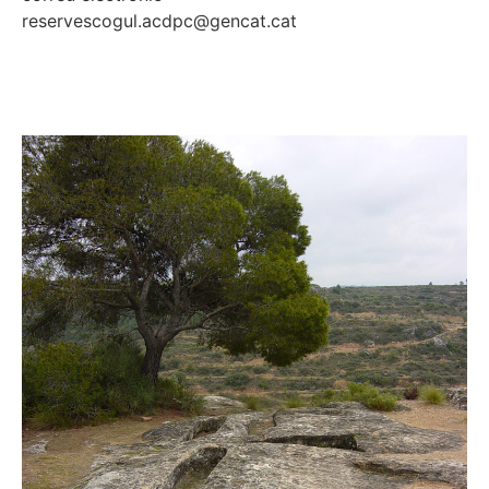
reservescogul.acdpc@gencat.cat