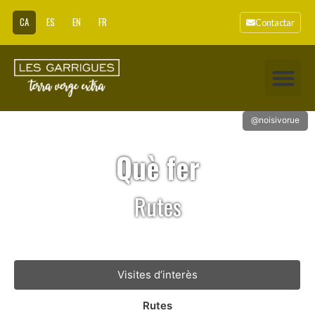
CA
ES
EN
FR
Contactar
@noisivorue
Què fer
Rutes
Visites d’interès
Rutes