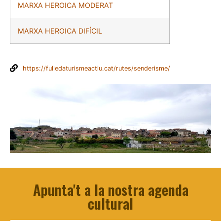
MARXA HEROICA MODERAT
MARXA HEROICA DIFÍCIL
https://fulledaturismeactiu.cat/rutes/senderisme/
Apunta't a la nostra agenda
cultural