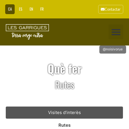
CA
ES
EN
FR
Contactar
@noisivorue
Què fer
Rutes
Visites d’interès
Rutes