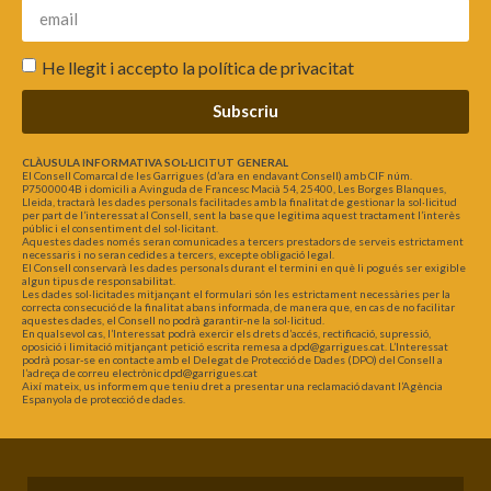
He llegit i accepto la
política de privacitat
Subscriu
CLÀUSULA INFORMATIVA SOL·LICITUT GENERAL
El Consell Comarcal de les Garrigues (d’ara en endavant Consell) amb CIF núm.
P7500004B i domicili a Avinguda de Francesc Macià 54, 25400, Les Borges Blanques,
Lleida, tractarà les dades personals facilitades amb la finalitat de gestionar la sol·licitud
per part de l’interessat al Consell, sent la base que legitima aquest tractament l’interès
públic i el consentiment del sol·licitant.
Aquestes dades només seran comunicades a tercers prestadors de serveis estrictament
necessaris i no seran cedides a tercers, excepte obligació legal.
El Consell conservarà les dades personals durant el termini en què li pogués ser exigible
algun tipus de responsabilitat.
Les dades sol·licitades mitjançant el formulari són les estrictament necessàries per la
correcta consecució de la finalitat abans informada, de manera que, en cas de no facilitar
aquestes dades, el Consell no podrà garantir-ne la sol·licitud.
En qualsevol cas, l’Interessat podrà exercir els drets d’accés, rectificació, supressió,
oposició i limitació mitjançant petició escrita remesa a dpd@garrigues.cat. L’Interessat
podrà posar-se en contacte amb el Delegat de Protecció de Dades (DPO) del Consell a
l’adreça de correu electrònic dpd@garrigues.cat
Així mateix, us informem que teniu dret a presentar una reclamació davant l’Agència
Espanyola de protecció de dades.