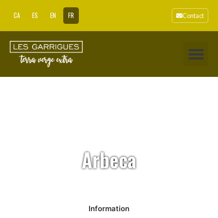
CA
ES
EN
FR
Contact
Arbeca
Information