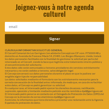
Joignez-vous à notre agenda
culturel
Signer
CLÁUSULA INFORMATIVA SOLICITUD GENERAL
El Consell Comarcal de Les Garrigues (en adelante Consejo) con CIF núm. P7500004B y
domicilio en Avenida de Francesc Macià 54, 25400, Les Borges Blanques, Lleida, tratará
los datos personales facilitados con la finalidad de gestionar la solicitud por parte del
interesado en el Consell, siendo la base que legitima este tratamiento interés público y
el consentimiento del solicitante.
Estos datos sólo serán comunicados a terceros prestadores de servicios estrictamente
necesarios y no serán cedidos a terceros, salvo obligación legal.
El Consejo conservará sus datos personales durante el plazo en que le pudiera ser
exigible algún tipo de responsabilidad.
Los datos solicitados mediante el formulario son los estrictamente necesarios para la
correcta consecución de la finalidad antes informada, de modo que, en caso de no facilitar
estos datos, el Consejo no podrá garantizar su solicitud.
En cualquier caso, el Interesado podrá ejercer los derechos de acceso, rectificación,
supresión, oposición y limitación mediante petición escrita remitida a dpd@garrigues.cat.
El Interesado podrá ponerse en contacto con el Delegado de Protección de Datos (DPO) del
Consejo en la dirección de correo electrónico dpd@garrigues.cat
Asimismo, le informamos que tiene derecho a presentar una reclamación ante la Agencia
Española de protección de datos.