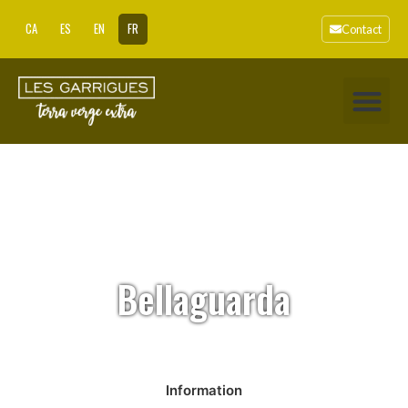
CA
ES
EN
FR
Contact
Bellaguarda
Information