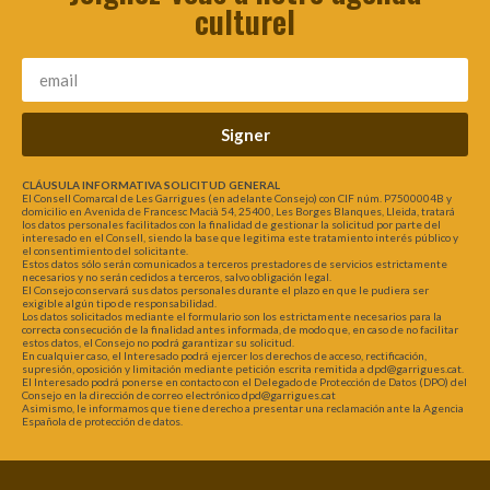
culturel
Signer
CLÁUSULA INFORMATIVA SOLICITUD GENERAL
El Consell Comarcal de Les Garrigues (en adelante Consejo) con CIF núm. P7500004B y
domicilio en Avenida de Francesc Macià 54, 25400, Les Borges Blanques, Lleida, tratará
los datos personales facilitados con la finalidad de gestionar la solicitud por parte del
interesado en el Consell, siendo la base que legitima este tratamiento interés público y
el consentimiento del solicitante.
Estos datos sólo serán comunicados a terceros prestadores de servicios estrictamente
necesarios y no serán cedidos a terceros, salvo obligación legal.
El Consejo conservará sus datos personales durante el plazo en que le pudiera ser
exigible algún tipo de responsabilidad.
Los datos solicitados mediante el formulario son los estrictamente necesarios para la
correcta consecución de la finalidad antes informada, de modo que, en caso de no facilitar
estos datos, el Consejo no podrá garantizar su solicitud.
En cualquier caso, el Interesado podrá ejercer los derechos de acceso, rectificación,
supresión, oposición y limitación mediante petición escrita remitida a dpd@garrigues.cat.
El Interesado podrá ponerse en contacto con el Delegado de Protección de Datos (DPO) del
Consejo en la dirección de correo electrónico dpd@garrigues.cat
Asimismo, le informamos que tiene derecho a presentar una reclamación ante la Agencia
Española de protección de datos.