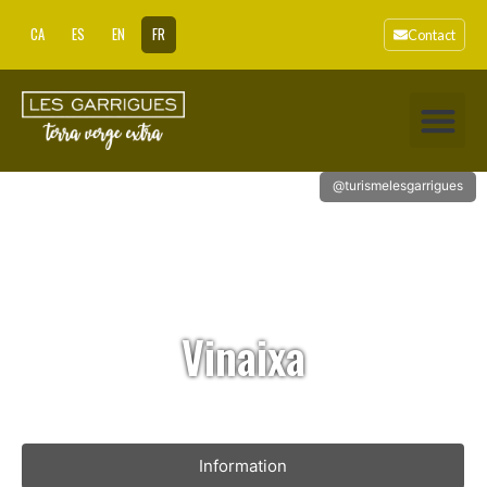
CA
ES
EN
FR
Contact
@turismelesgarrigues
Vinaixa
Information