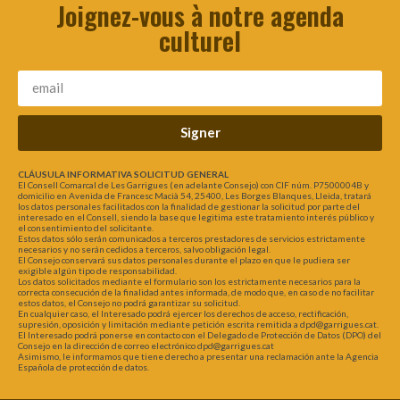
Joignez-vous à notre agenda
culturel
Signer
CLÁUSULA INFORMATIVA SOLICITUD GENERAL
El Consell Comarcal de Les Garrigues (en adelante Consejo) con CIF núm. P7500004B y
domicilio en Avenida de Francesc Macià 54, 25400, Les Borges Blanques, Lleida, tratará
los datos personales facilitados con la finalidad de gestionar la solicitud por parte del
interesado en el Consell, siendo la base que legitima este tratamiento interés público y
el consentimiento del solicitante.
Estos datos sólo serán comunicados a terceros prestadores de servicios estrictamente
necesarios y no serán cedidos a terceros, salvo obligación legal.
El Consejo conservará sus datos personales durante el plazo en que le pudiera ser
exigible algún tipo de responsabilidad.
Los datos solicitados mediante el formulario son los estrictamente necesarios para la
correcta consecución de la finalidad antes informada, de modo que, en caso de no facilitar
estos datos, el Consejo no podrá garantizar su solicitud.
En cualquier caso, el Interesado podrá ejercer los derechos de acceso, rectificación,
supresión, oposición y limitación mediante petición escrita remitida a dpd@garrigues.cat.
El Interesado podrá ponerse en contacto con el Delegado de Protección de Datos (DPO) del
Consejo en la dirección de correo electrónico dpd@garrigues.cat
Asimismo, le informamos que tiene derecho a presentar una reclamación ante la Agencia
Española de protección de datos.