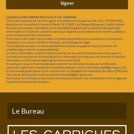
Signer
CLÁUSULA INFORMATIVA SOLICITUD GENERAL
El Consell Comarcal de Les Garrigues (en adelante Consejo) con CIF núm. P7500004B y
domicilio en Avenida de Francesc Macià 54, 25400, Les Borges Blanques, Lleida, tratará
los datos personales facilitados con la finalidad de gestionar la solicitud por parte del
interesado en el Consell, siendo la base que legitima este tratamiento interés público y
el consentimiento del solicitante.
Estos datos sólo serán comunicados a terceros prestadores de servicios estrictamente
necesarios y no serán cedidos a terceros, salvo obligación legal.
El Consejo conservará sus datos personales durante el plazo en que le pudiera ser
exigible algún tipo de responsabilidad.
Los datos solicitados mediante el formulario son los estrictamente necesarios para la
correcta consecución de la finalidad antes informada, de modo que, en caso de no facilitar
estos datos, el Consejo no podrá garantizar su solicitud.
En cualquier caso, el Interesado podrá ejercer los derechos de acceso, rectificación,
supresión, oposición y limitación mediante petición escrita remitida a dpd@garrigues.cat.
El Interesado podrá ponerse en contacto con el Delegado de Protección de Datos (DPO) del
Consejo en la dirección de correo electrónico dpd@garrigues.cat
Asimismo, le informamos que tiene derecho a presentar una reclamación ante la Agencia
Española de protección de datos.
Le Bureau