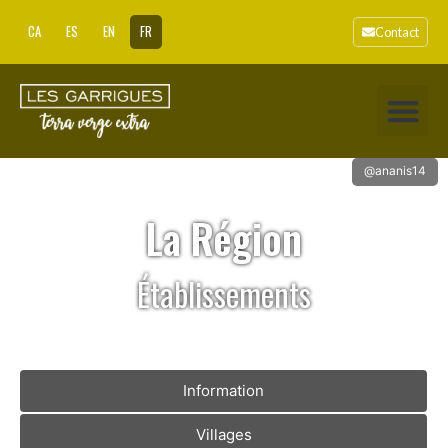
CA
ES
EN
FR
Contact
@ananis14
La Région
Établissements
Information
Villages