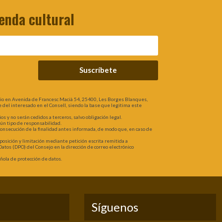
enda cultural
Suscríbete
lio en Avenida de Francesc Macià 54, 25400, Les Borges Blanques,
rte del interesado en el Consell, siendo la base que legitima este
 y no serán cedidos a terceros, salvo obligación legal.
gún tipo de responsabilidad.
 consecución de la finalidad antes informada, de modo que, en caso de
oposición y limitación mediante petición escrita remitida a
atos (DPO) del Consejo en la dirección de correo electrónico
ola de protección de datos.
Síguenos