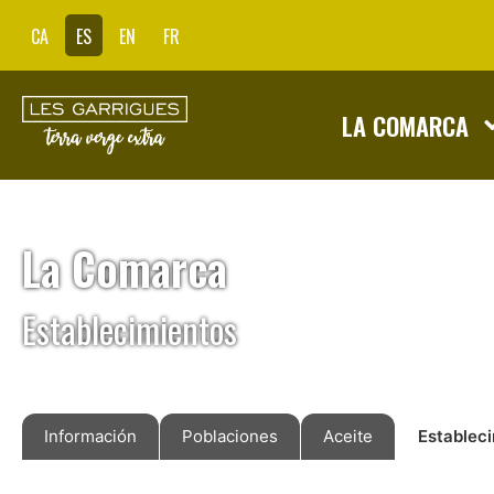
CA
ES
EN
FR
LA COMARCA
La Comarca
Establecimientos
Información
Poblaciones
Aceite
Establec