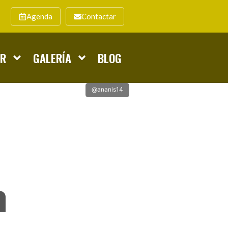
Agenda
Contactar
ER
GALERÍA
BLOG
@ananis14