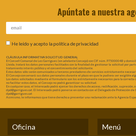
Apúntate a nuestra ag
He leído y acepto la
política de privacidad
CLÁUSULA INFORMATIVA SOLICITUD GENERAL
El Consell Comarcal de Les Garrigues (en adelante Consejo) con CIF núm. P7500004B y domici
Lleida, tratará los datos personales facilitados con la finalidad de gestionar la solicitud por pa
tratamiento interés público y el consentimiento del solicitante.
Estos datos sólo serán comunicados a terceros prestadores de servicios estrictamente necesarios
El Consejo conservará sus datos personales durante el plazo en que le pudiera ser exigible al
Los datos solicitados mediante el formulario son los estrictamente necesarios para la correcta
no facilitar estos datos, el Consejo no podrá garantizar su solicitud.
En cualquier caso, el Interesado podrá ejercer los derechos de acceso, rectificación, supresión, 
dpd@garrigues.cat. El Interesado podrá ponerse en contacto con el Delegado de Protección de D
dpd@garrigues.cat
Asimismo, le informamos que tiene derecho a presentar una reclamación ante la Agencia Españ
Oficina
Menú