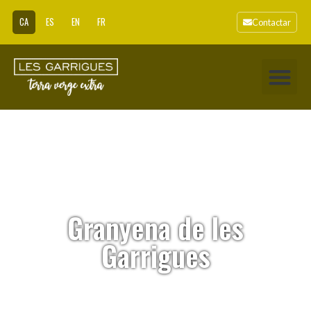
CA
ES
EN
FR
Contactar
Granyena de les
Garrigues