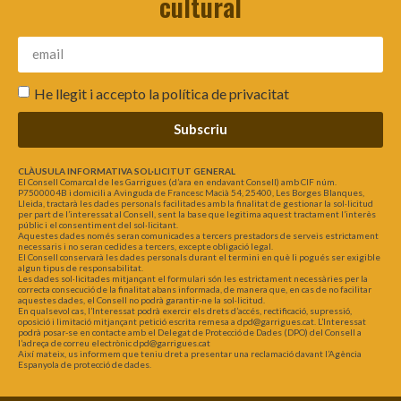
cultural
He llegit i accepto la
política de privacitat
Subscriu
CLÀUSULA INFORMATIVA SOL·LICITUT GENERAL
El Consell Comarcal de les Garrigues (d’ara en endavant Consell) amb CIF núm.
P7500004B i domicili a Avinguda de Francesc Macià 54, 25400, Les Borges Blanques,
Lleida, tractarà les dades personals facilitades amb la finalitat de gestionar la sol·licitud
per part de l’interessat al Consell, sent la base que legitima aquest tractament l’interès
públic i el consentiment del sol·licitant.
Aquestes dades només seran comunicades a tercers prestadors de serveis estrictament
necessaris i no seran cedides a tercers, excepte obligació legal.
El Consell conservarà les dades personals durant el termini en què li pogués ser exigible
algun tipus de responsabilitat.
Les dades sol·licitades mitjançant el formulari són les estrictament necessàries per la
correcta consecució de la finalitat abans informada, de manera que, en cas de no facilitar
aquestes dades, el Consell no podrà garantir-ne la sol·licitud.
En qualsevol cas, l’Interessat podrà exercir els drets d’accés, rectificació, supressió,
oposició i limitació mitjançant petició escrita remesa a dpd@garrigues.cat. L’Interessat
podrà posar-se en contacte amb el Delegat de Protecció de Dades (DPO) del Consell a
l’adreça de correu electrònic dpd@garrigues.cat
Així mateix, us informem que teniu dret a presentar una reclamació davant l’Agència
Espanyola de protecció de dades.