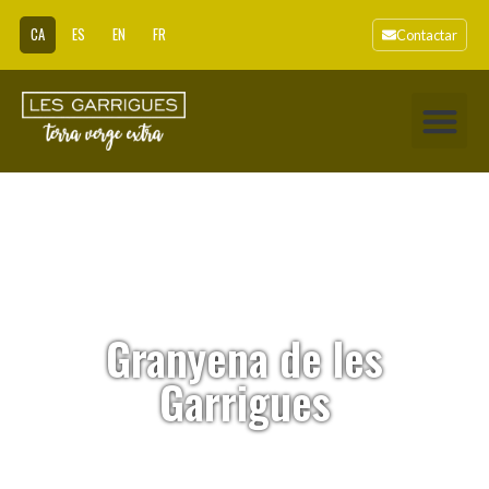
CA
ES
EN
FR
Contactar
Granyena de les
Garrigues