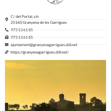
C/ del Portal, s/n
25160 Granyena de les Garrigues
973 13 61 85
973 13 61 85
ajuntament@granyenagarrigues.ddl.net
https://granyenagarrigues.ddl.net/