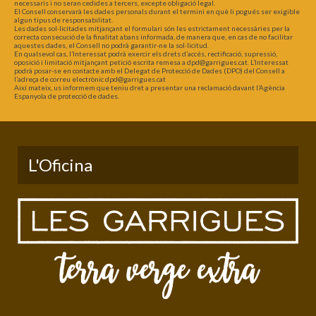
necessaris i no seran cedides a tercers, excepte obligació legal.
El Consell conservarà les dades personals durant el termini en què li pogués ser exigible
algun tipus de responsabilitat.
Les dades sol·licitades mitjançant el formulari són les estrictament necessàries per la
correcta consecució de la finalitat abans informada, de manera que, en cas de no facilitar
aquestes dades, el Consell no podrà garantir-ne la sol·licitud.
En qualsevol cas, l’Interessat podrà exercir els drets d’accés, rectificació, supressió,
oposició i limitació mitjançant petició escrita remesa a dpd@garrigues.cat. L’Interessat
podrà posar-se en contacte amb el Delegat de Protecció de Dades (DPO) del Consell a
l’adreça de correu electrònic dpd@garrigues.cat
Així mateix, us informem que teniu dret a presentar una reclamació davant l’Agència
Espanyola de protecció de dades.
L'Oficina