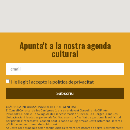
Apunta't a la nostra agenda
cultural
He llegit i accepto la
política de privacitat
Subscriu
CLÀUSULA INFORMATIVA SOL·LICITUT GENERAL
El Consell Comarcal de les Garrigues (d’ara en endavant Consell) amb CIF núm.
P7500004B i domicili a Avinguda de Francesc Macià 54, 25400, Les Borges Blanques,
Lleida, tractarà les dades personals facilitades amb la finalitat de gestionar la sol·licitud
per part de l’interessat al Consell, sent la base que legitima aquest tractament l’interès
públic i el consentiment del sol·licitant.
Aquestes dades només seran comunicades a tercers prestadors de serveis estrictament