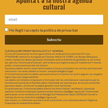
cultural
He llegit i accepto la
política de privacitat
Subscriu
CLÀUSULA INFORMATIVA SOL·LICITUT GENERAL
El Consell Comarcal de les Garrigues (d’ara en endavant Consell) amb CIF núm.
P7500004B i domicili a Avinguda de Francesc Macià 54, 25400, Les Borges Blanques,
Lleida, tractarà les dades personals facilitades amb la finalitat de gestionar la sol·licitud
per part de l’interessat al Consell, sent la base que legitima aquest tractament l’interès
públic i el consentiment del sol·licitant.
Aquestes dades només seran comunicades a tercers prestadors de serveis estrictament
necessaris i no seran cedides a tercers, excepte obligació legal.
El Consell conservarà les dades personals durant el termini en què li pogués ser exigible
algun tipus de responsabilitat.
Les dades sol·licitades mitjançant el formulari són les estrictament necessàries per la
correcta consecució de la finalitat abans informada, de manera que, en cas de no facilitar
aquestes dades, el Consell no podrà garantir-ne la sol·licitud.
En qualsevol cas, l’Interessat podrà exercir els drets d’accés, rectificació, supressió,
oposició i limitació mitjançant petició escrita remesa a dpd@garrigues.cat. L’Interessat
podrà posar-se en contacte amb el Delegat de Protecció de Dades (DPO) del Consell a
l’adreça de correu electrònic dpd@garrigues.cat
Així mateix, us informem que teniu dret a presentar una reclamació davant l’Agència
Espanyola de protecció de dades.