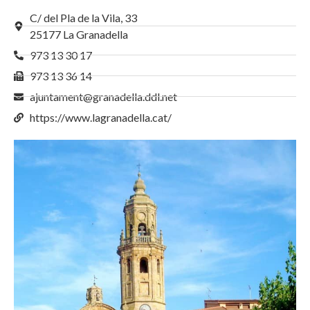
C/ del Pla de la Vila, 33
25177 La Granadella
973 13 30 17
973 13 36 14
ajuntament@granadella.ddl.net
https://www.lagranadella.cat/