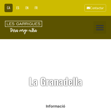
CA
ES
EN
FR
Contactar
La Granadella
Informació